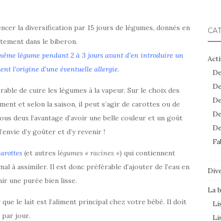
cer la diversification par 15 jours de légumes, donnés en
CA
ectement dans le biberon.
e même légume pendant 2 à 3 jours avant d’en introduire un
Acti
nt l’origine d’une éventuelle allergie.
De
De
férable de cuire les légumes à la vapeur. Sur le choix des
De
ent et selon la saison, il peut s’agir de carottes ou de
De
us deux l’avantage d’avoir une belle couleur et un goût
De
envie d’y goûter et d’y revenir !
Fa
carottes
(et autres
légumes « racines »
) qui contiennent
l à assimiler. Il est donc préférable d’ajouter de l’eau en
Dive
ir une purée bien lisse.
La 
 que le lait est l’aliment principal chez votre bébé. Il doit
Li
 par jour.
Li