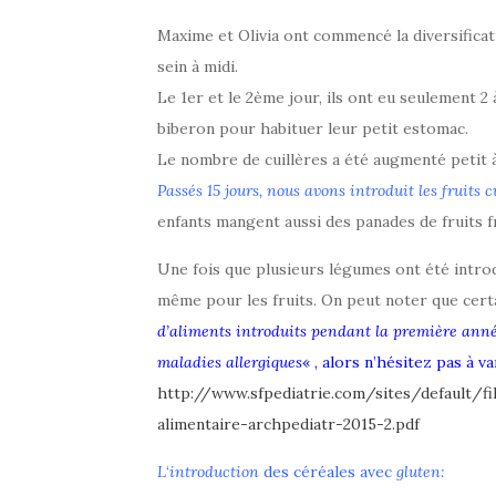
Maxime et Olivia ont commencé la diversifica
sein à midi.
Le 1er et le 2ème jour, ils ont eu seulement 2 
biberon pour habituer leur petit estomac.
Le nombre de cuillères a été augmenté petit à 
Passés 15 jours, nous avons introduit les fruits c
enfants mangent aussi des panades de fruits fr
Une fois que plusieurs légumes ont été introdui
même pour les fruits. On peut noter que certa
d’aliments introduits pendant la première anné
maladies allergiques
« , alors n’hésitez pas à va
http://www.sfpediatrie.com/sites/default/fi
alimentaire-archpediatr-2015-2.pdf
L
‘
introduction
des céréales avec
gluten: