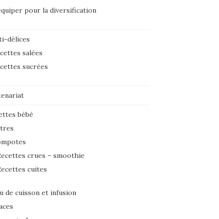
équiper pour la diversification
i-délices
cettes salées
cettes sucrées
tenariat
ettes bébé
tres
ompotes
ecettes crues – smoothie
ecettes cuites
u de cuisson et infusion
aces