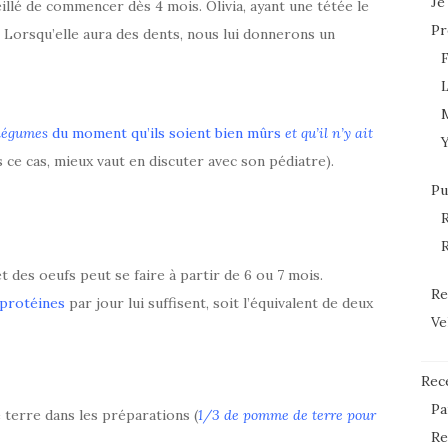
Je
llé de commencer dès 4 mois. Olivia, ayant une tétée le
Pr
. Lorsqu’elle aura des dents, nous lui donnerons un
L
 légumes
du moment qu’ils soient bien mûrs
et qu’il n’y ait
 ce cas, mieux vaut en discuter avec son pédiatre).
Pu
R
R
t des oeufs peut se faire à partir de 6 ou 7 mois.
Re
protéines
par jour lui suffisent, soit l’équivalent de deux
Ve
Rec
Pa
 terre dans les préparations (
1/3 de pomme de terre pour
Re