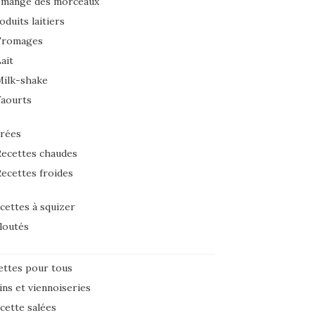
 mange des morceaux
oduits laitiers
Fromages
ait
Milk-shake
Yaourts
rées
ecettes chaudes
ecettes froides
cettes à squizer
loutés
ettes pour tous
ins et viennoiseries
cette salées