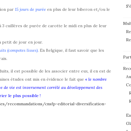
S'
tion par
15 jours de purée
en plus de leur biberon et/ou le
Mult
à 3 cuillères de purée de carotte le midi en plus de leur
Re
Re
petit de jour en jour.
uits (compotes lisses)
.
En Belgique, il faut savoir que les
Par
ais.
Rec
ts, il est possible de les associer entre eux, il en est de
Au
ines études ont mis en évidence le fait que
«
le nombre
C
e de vie est inversement corrélé au développement des
R
rier le plus possible !
R
les/recommandations/cnsfp-editorial-diversification-
Ea
Gl