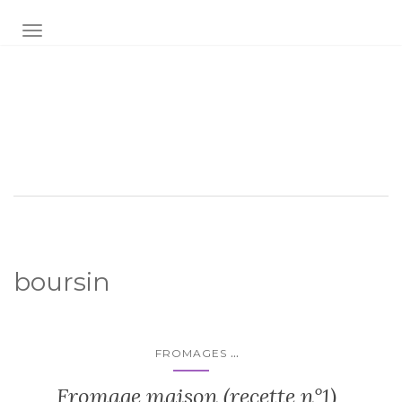
AFFICHER/MASQUER LA NAVIGATION
Audrey fée la cuisine
pour Maxime et Olivia
boursin
...
FROMAGES
Fromage maison (recette n°1)