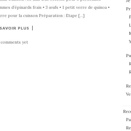
Je
mes d’épinards frais • 3 œufs • 1 petit verre de quinoa •
Pr
re pour la cuisson Préparation : Etape […]
L
 SAVOIR PLUS
 comments yet
Pu
R
R
Re
Ve
Rec
Pa
Re