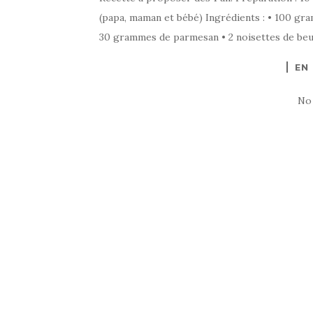
(papa, maman et bébé) Ingrédients : • 100 gram
30 grammes de parmesan • 2 noisettes de beur
EN
No