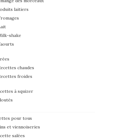
 mange des morceaux
oduits laitiers
Fromages
ait
Milk-shake
Yaourts
rées
ecettes chaudes
ecettes froides
cettes à squizer
loutés
ettes pour tous
ins et viennoiseries
cette salées