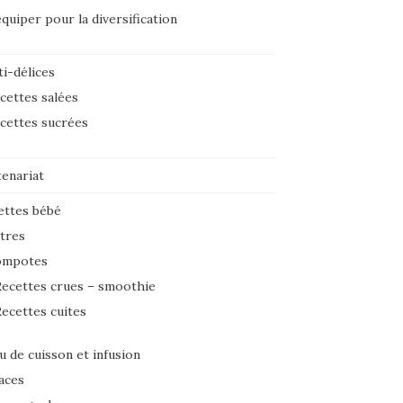
équiper pour la diversification
i-délices
cettes salées
cettes sucrées
tenariat
ettes bébé
tres
ompotes
ecettes crues – smoothie
ecettes cuites
u de cuisson et infusion
aces