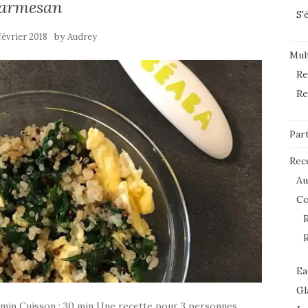
armesan
S'
by
février 2018
Audrey
Mult
Re
Re
Par
Rec
Au
C
R
R
Ea
Gl
0 min Cuisson : 30 min Une recette pour 3 personnes