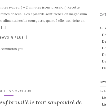
nutes (vapeur) – 2 minutes (sous pression) Recette
grammes chacun. Les épinards sont riches en magnésium,
CA
s alimentaires.La courgette, quant à elle, est riche en
 […]
Acti
De
 SAVOIR PLUS
De
De
 comments yet
De
De
Fa
Dive
La 
GE DES MORCEAUX
Li
uf brouillé le tout saupoudré de
Li