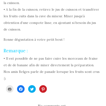
la cuisson.
• A la fin de la cuisson, retirez le jus de cuisson et transférer
les fruits cuits dans la cuve du mixeur. Mixer jusqu’à
obtention d’une compote lisse, en ajoutant si besoin du jus
de cuisson.
Bonne dégustation à votre petit bout !
Remarque :
• Il est possible de ne pas faire cuire les morceaux de fraise
et de de banane afin de mixer directement la préparation.
Nos amis Belges parle de panade lorsque les fruits sont crus
:).
C
C
C
C
l
l
l
l
i
i
i
i
q
q
q
q
u
u
u
u
e
e
e
e
r
z
z
z
No comments yet