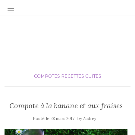
AFFICHER/MASQUER LA NAVIGATION
Audrey fée la cuisine
pour Maxime et Olivia
COMPOTES
RECETTES CUITES
Compote à la banane et aux fraises
Posté le
by
28 mars 2017
Audrey