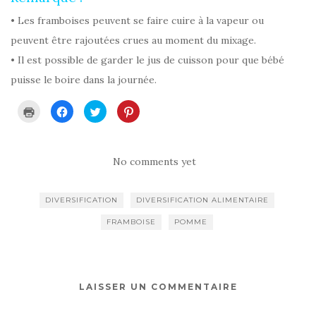
• Les framboises peuvent se faire cuire à la vapeur ou
peuvent être rajoutées crues au moment du mixage.
• Il est possible de garder le jus de cuisson pour que bébé
puisse le boire dans la journée.
C
C
C
C
l
l
l
l
i
i
i
i
q
q
q
q
u
u
u
u
e
e
e
e
r
z
z
z
No comments yet
p
p
p
p
o
o
o
o
u
u
u
u
r
r
r
r
DIVERSIFICATION
DIVERSIFICATION ALIMENTAIRE
i
p
p
p
m
a
a
a
p
r
r
r
FRAMBOISE
POMME
r
t
t
t
i
a
a
a
m
g
g
g
e
e
e
e
r
r
r
r
(
s
s
s
o
u
u
u
u
r
r
r
LAISSER UN COMMENTAIRE
v
F
T
P
r
a
w
i
e
c
i
n