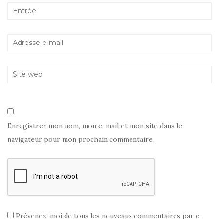
)
e
l
v
l
l
e
l
e
l
e
f
l
f
e
e
e
n
f
n
ê
e
ê
t
n
t
r
ê
r
e
t
e
)
r
)
e
)
Enregistrer mon nom, mon e-mail et mon site dans le
navigateur pour mon prochain commentaire.
Prévenez-moi de tous les nouveaux commentaires par e-