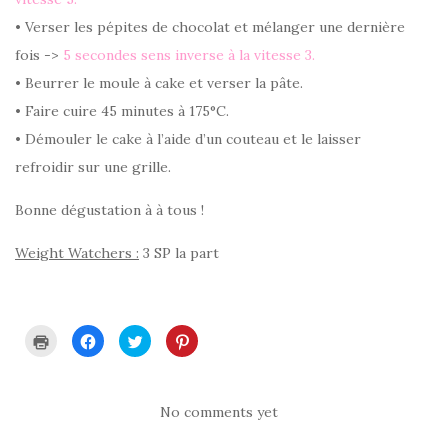
• Verser les pépites de chocolat et mélanger une dernière
fois ->
5 secondes sens inverse à la vitesse 3.
• Beurrer le moule à cake et verser la pâte.
• Faire cuire 45 minutes à 175°C.
• Démouler le cake à l’aide d’un couteau et le laisser
refroidir sur une grille.
Bonne dégustation à à tous !
Weight Watchers :
3 SP la part
C
C
C
C
l
l
l
l
i
i
i
i
q
q
q
q
u
u
u
u
e
e
e
e
r
z
z
z
No comments yet
p
p
p
p
o
o
o
o
u
u
u
u