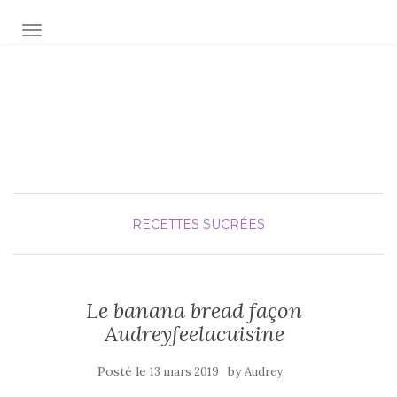
AFFICHER/MASQUER LA NAVIGATION
Audrey fée la cuisine
pour Maxime et Olivia
RECETTES SUCRÉES
Le banana bread façon
Audreyfeelacuisine
Posté le
by
13 mars 2019
Audrey