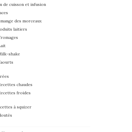
u de cuisson et infusion
aces
 mange des morceaux
oduits laitiers
Fromages
ait
Milk-shake
Yaourts
rées
ecettes chaudes
ecettes froides
cettes à squizer
loutés