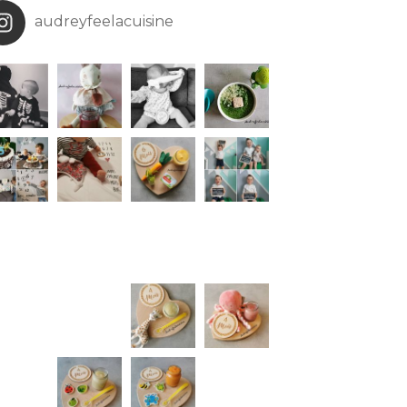
audreyfeelacuisine