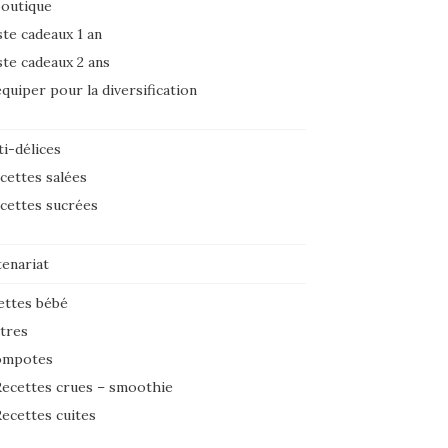
boutique
ste cadeaux 1 an
ste cadeaux 2 ans
équiper pour la diversification
i-délices
cettes salées
cettes sucrées
tenariat
ettes bébé
tres
ompotes
ecettes crues – smoothie
ecettes cuites