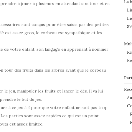
La 
pprendre à jouer à plusieurs en attendant son tour et en
Li
Li
accessoires sont conçus pour être saisis par des petites
S'
 dé est assez gros, le corbeau est sympathique et les
Mult
cité de votre enfant, son langage en apprenant à nommer
Re
Re
son tour des fruits dans les arbres avant que le corbeau
Par
Rec
 jeu, manipuler les fruits et lancer le dés. Il va lui
Au
prendre le but du jeu.
C
uer à ce jeu à 2 pour que votre enfant ne soit pas trop
R
 Les parties sont assez rapides ce qui est un point
R
outs est assez limitée.