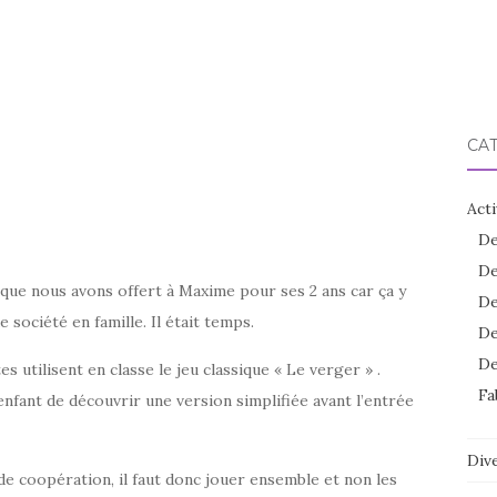
CA
Acti
De
De
u que nous avons offert à Maxime pour ses 2 ans car ça y
De
société en famille. Il était temps.
De
De
s utilisent en classe le jeu classique « Le verger » .
Fa
nfant de découvrir une version simplifiée avant l’entrée
Dive
eu de coopération, il faut donc jouer ensemble et non les