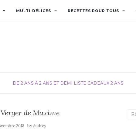
MULTI-DÉLICES
RECETTES POUR TOUS
Audrey fée la cuisine
pour Maxime et Olivia
DE 2 ANS À 2 ANS ET DEMI
LISTE CADEAUX 2 ANS
 Verger de Maxime
Rec
:
by
ovembre 2018
Audrey