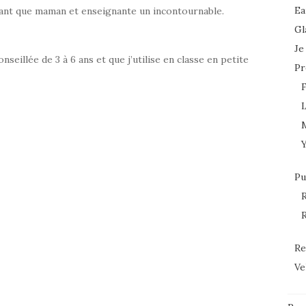
Ea
tant que maman et enseignante un incontournable.
Gl
Je
nseillée de 3 à 6 ans et que j’utilise en classe en petite
Pr
L
Pu
R
R
Re
Ve