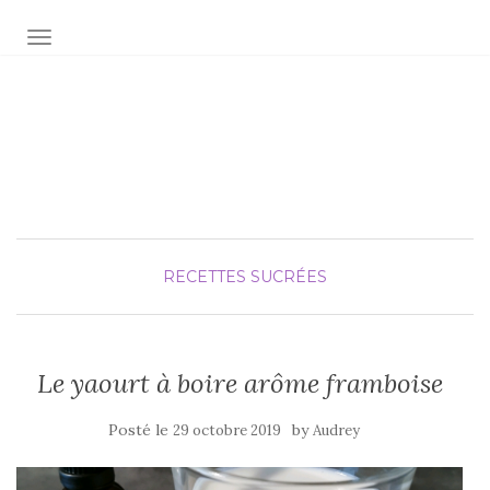
AFFICHER/MASQUER LA NAVIGATION
Audrey fée la cuisine
pour Maxime et Olivia
RECETTES SUCRÉES
Le yaourt à boire arôme framboise
Posté le
by
29 octobre 2019
Audrey