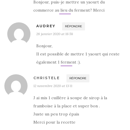
u
r
e
v
Bonjour, puis-je mettre un yaourt du
v
e
d
r
e
d
a
e
commerce au lieu du ferment? Merci
l
a
n
d
l
n
s
a
e
s
u
n
f
u
n
s
e
n
e
u
AUDREY
RÉPONDRE
n
e
n
n
ê
n
o
e
26 janvier 2020 at 18:58
t
o
u
n
r
u
v
o
e
v
e
u
Bonjour,
)
e
l
v
l
l
e
l
e
l
Il est possible de mettre 1 yaourt qui reste
e
f
l
f
e
e
également 1 ferment :).
e
n
f
n
ê
e
ê
t
n
t
r
ê
r
e
t
CHRISTELE
RÉPONDRE
e
)
r
)
e
12 novembre 2020 at 13:11
)
J ai mis 1 cuillère à soupe de sirop à la
framboise à la place et super bon .
Juste un peu trop épais
Merci pour la recette