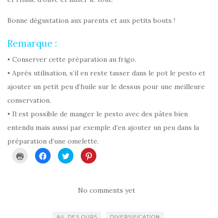
Bonne dégustation aux parents et aux petits bouts !
Remarque :
• Conserver cette préparation au frigo.
• Après utilisation, s’il en reste tasser dans le pot le pesto et
ajouter un petit peu d’huile sur le dessus pour une meilleure
conservation.
• Il est possible de manger le pesto avec des pâtes bien
entendu mais aussi par exemple d’en ajouter un peu dans la
préparation d’une omelette.
C
C
C
C
l
l
l
l
i
i
i
i
q
q
q
q
u
u
u
u
e
e
e
e
r
z
z
z
No comments yet
p
p
p
p
o
o
o
o
u
u
u
u
r
r
r
r
AIL DES OURS
DIVERSIFICATION