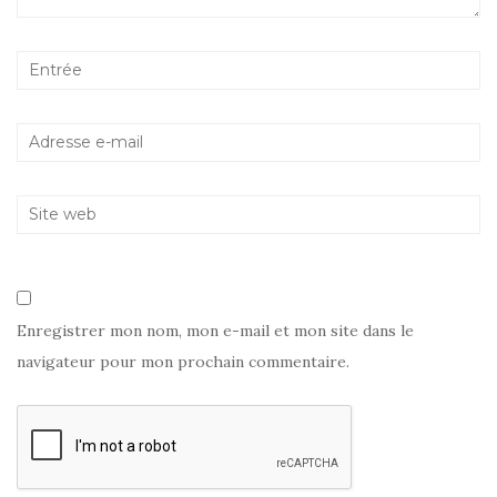
l
e
l
e
f
l
f
e
e
e
n
f
n
ê
e
ê
t
n
t
r
ê
r
e
t
e
)
r
)
e
)
Enregistrer mon nom, mon e-mail et mon site dans le
navigateur pour mon prochain commentaire.