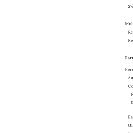
S'
Mult
Re
Re
Par
Rec
Au
C
R
R
Ea
Gl