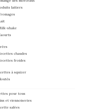
 mange des morceaux
oduits laitiers
Fromages
ait
Milk-shake
Yaourts
rées
ecettes chaudes
ecettes froides
cettes à squizer
loutés
ettes pour tous
ins et viennoiseries
cette salées