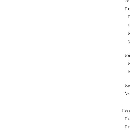
Je
Pr
L
Pu
R
R
Re
Ve
Rec
Pa
Re