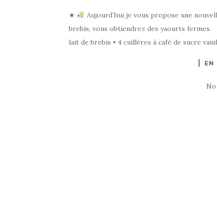
★
Aujourd’hui je vous propose une nouvelle r
brebis, vous obtiendrez des yaourts fermes. In
lait de brebis • 4 cuillères à café de sucre van
EN
No