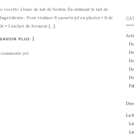
ecette à base de lait de brebis. En utilisant le lait de
grédients : Pour réaliser 8 yaourts (cf en photo) • 1l de
CA
illé • 1 sachet de ferment […]
Acti
 SAVOIR PLUS
De
De
 comments yet
De
De
De
Fa
Dive
La 
Li
Li