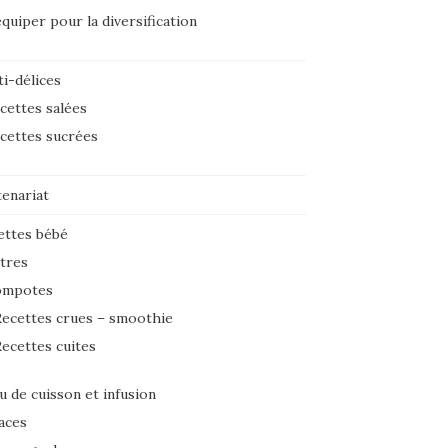
équiper pour la diversification
i-délices
cettes salées
cettes sucrées
tenariat
ettes bébé
tres
ompotes
ecettes crues – smoothie
ecettes cuites
u de cuisson et infusion
aces