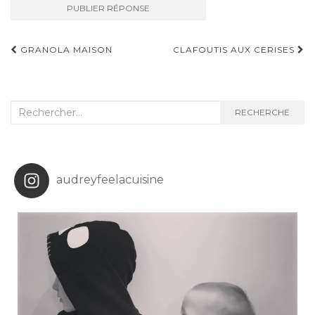
Navigation
GRANOLA MAISON
CLAFOUTIS AUX CERISES
d'article
Recherche
RECHERCHE
:
audreyfeelacuisine