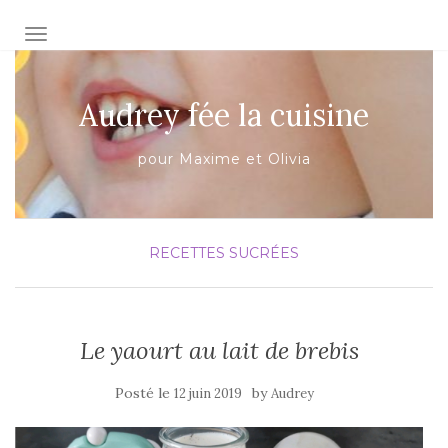
AFFICHER/MASQUER LA NAVIGATION
Audrey fée la cuisine
pour Maxime et Olivia
RECETTES SUCRÉES
Le yaourt au lait de brebis
Posté le
by
12 juin 2019
Audrey