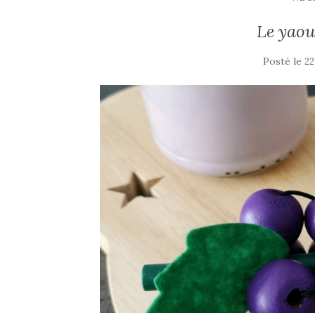
Le yaou
Posté le
22