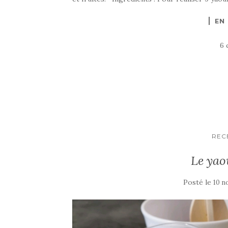
EN
6 
REC
Le yao
Posté le
10 n