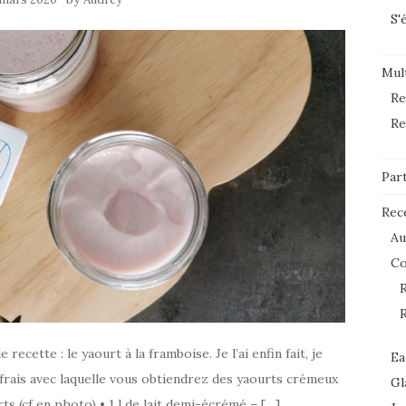
S'
Mult
Re
Re
Par
Rec
Au
C
R
R
ecette : le yaourt à la framboise. Je l’ai enfin fait, je
Ea
frais avec laquelle vous obtiendrez des yaourts crémeux
Gl
ts (cf en photo) • 1 l de lait demi-écrémé – […]