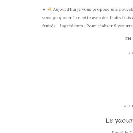
★
Aujourd’hui je vous propose une nouvelle re
vous proposer 1 recette avec des fruits frais
fruités. Ingrédients : Pour réaliser 9 yaourts 
EN
4 
REC
Le yaour
Posté le
7