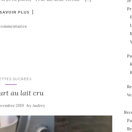
Je
Pr
 SAVOIR PLUS
L
commentaires
Pu
R
R
ETTES SUCRÉES
Re
urt au lait cru
Ve
by
ovembre 2019
Audrey
Rec
Pa
Re