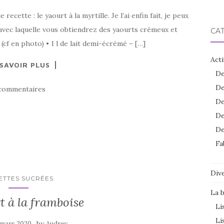
cette : le yaourt à la myrtille. Je l’ai enfin fait, je peux
 avec laquelle vous obtiendrez des yaourts crémeux et
CA
(cf en photo) • 1 l de lait demi-écrémé – […]
Acti
 SAVOIR PLUS
De
De
commentaires
De
De
De
Fa
Dive
ETTES SUCRÉES
La 
t à la framboise
Li
Li
by
 mars 2020
Audrey