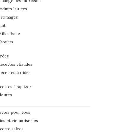
 mange des morceaux
oduits laitiers
Fromages
ait
Milk-shake
Yaourts
rées
ecettes chaudes
ecettes froides
cettes à squizer
loutés
ettes pour tous
ins et viennoiseries
cette salées