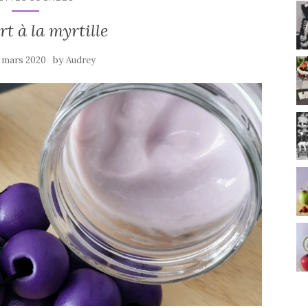
rt à la myrtille
by
 mars 2020
Audrey