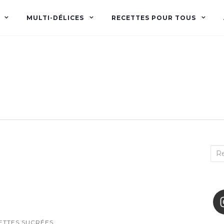
MULTI-DÉLICES
RECETTES POUR TOUS
Audrey fée la cuisine
pour Maxime et Olivia
Rec
:
ETTES SUCRÉES