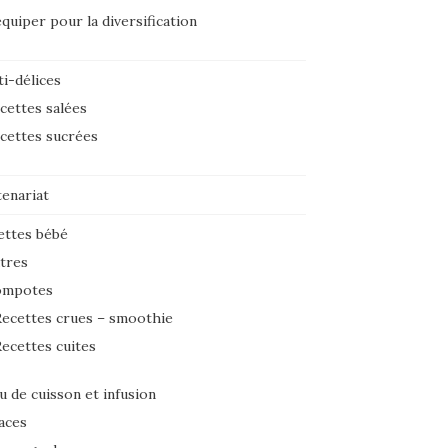
équiper pour la diversification
i-délices
cettes salées
cettes sucrées
tenariat
ettes bébé
tres
ompotes
ecettes crues – smoothie
ecettes cuites
u de cuisson et infusion
aces