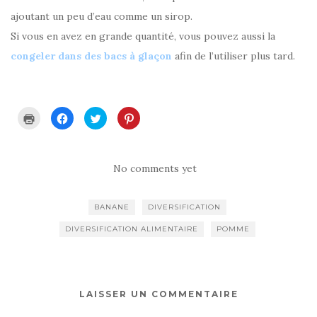
ajoutant un peu d’eau comme un sirop.
Si vous en avez en grande quantité, vous pouvez aussi la
congeler dans des bacs à glaçon
afin de l’utiliser plus tard.
C
C
C
C
l
l
l
l
i
i
i
i
q
q
q
q
u
u
u
u
e
e
e
e
r
z
z
z
No comments yet
p
p
p
p
o
o
o
o
u
u
u
u
r
r
r
r
BANANE
DIVERSIFICATION
i
p
p
p
m
a
a
a
p
r
r
r
DIVERSIFICATION ALIMENTAIRE
POMME
r
t
t
t
i
a
a
a
m
g
g
g
e
e
e
e
r
r
r
r
(
s
s
s
o
u
u
u
u
r
r
r
LAISSER UN COMMENTAIRE
v
F
T
P
r
a
w
i