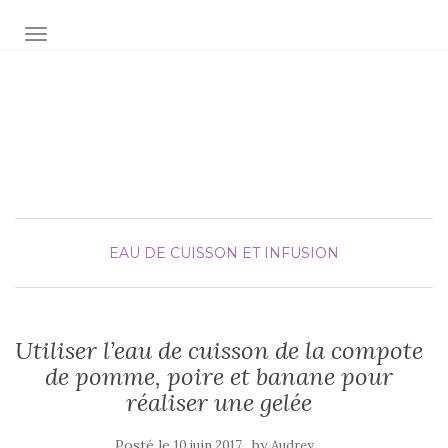
AFFICHER/MASQUER LA NAVIGATION
Audrey fée la cuisine
pour Maxime et Olivia
EAU DE CUISSON ET INFUSION
Utiliser l’eau de cuisson de la compote
de pomme, poire et banane pour
réaliser une gelée
Posté le
by
10 juin 2017
Audrey