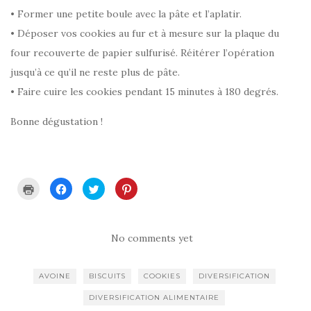
• Former une petite boule avec la pâte et l’aplatir.
• Déposer vos cookies au fur et à mesure sur la plaque du
four recouverte de papier sulfurisé. Réitérer l’opération
jusqu’à ce qu’il ne reste plus de pâte.
• Faire cuire les cookies pendant 15 minutes à 180 degrés.
Bonne dégustation !
C
C
C
C
l
l
l
l
i
i
i
i
q
q
q
q
u
u
u
u
e
e
e
e
r
z
z
z
No comments yet
p
p
p
p
o
o
o
o
u
u
u
u
r
r
r
r
AVOINE
BISCUITS
COOKIES
DIVERSIFICATION
i
p
p
p
m
a
a
a
p
r
r
r
DIVERSIFICATION ALIMENTAIRE
r
t
t
t