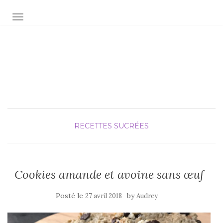
AFFICHER/MASQUER LA NAVIGATION
Audrey fée la cuisine
pour Maxime et Olivia
RECETTES SUCRÉES
Cookies amande et avoine sans œuf
Posté le
by
27 avril 2018
Audrey