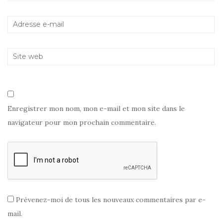
n
ê
e
ê
t
n
t
r
ê
r
e
t
e
)
r
)
e
)
Enregistrer mon nom, mon e-mail et mon site dans le
navigateur pour mon prochain commentaire.
Prévenez-moi de tous les nouveaux commentaires par e-
mail.