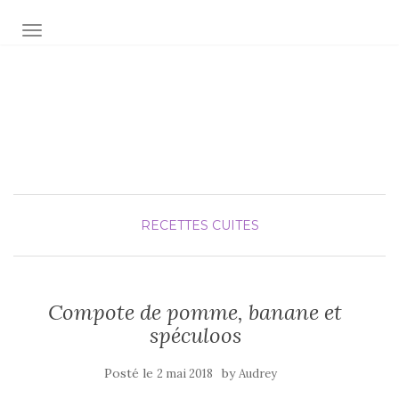
AFFICHER/MASQUER LA NAVIGATION
Audrey fée la cuisine
pour Maxime et Olivia
RECETTES CUITES
Compote de pomme, banane et
spéculoos
Posté le
by
2 mai 2018
Audrey