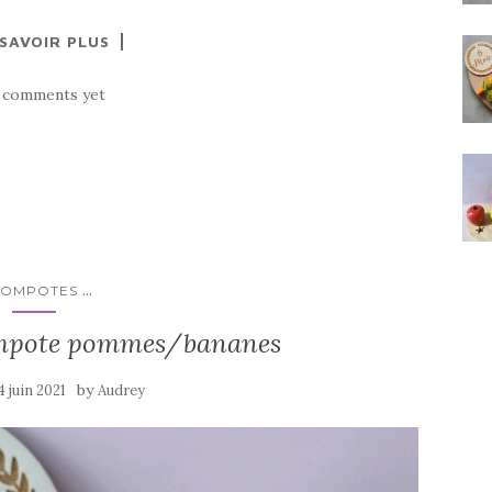
 SAVOIR PLUS
 comments yet
...
COMPOTES
mpote pommes/bananes
by
4 juin 2021
Audrey