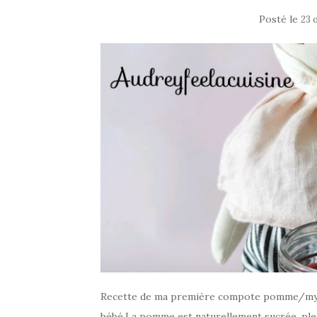
Posté le
23 
Recette de ma première compote pomme/myrtil
bébé.La pomme est naturellement sucrée, pleine