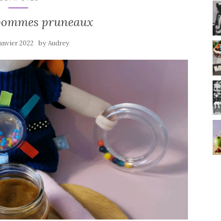
pommes pruneaux
by
janvier 2022
Audrey