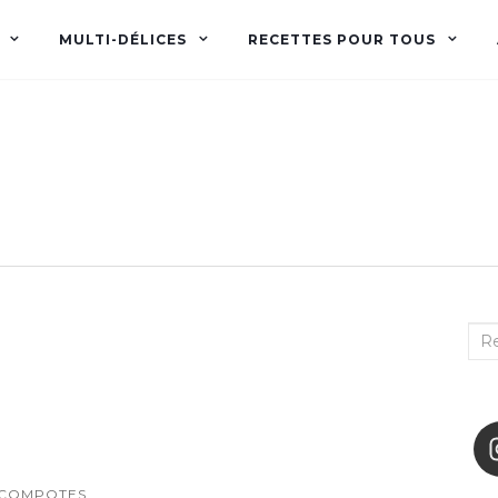
MULTI-DÉLICES
RECETTES POUR TOUS
Audrey fée la cuisine
pour Maxime et Olivia
Rec
:
COMPOTES