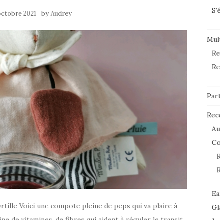
S'
by
octobre 2021
Audrey
Mult
Re
Re
Par
Rec
Au
C
R
R
Ea
le Voici une compote pleine de peps qui va plaire à
Gl
 de vitamines, de fibres qui aident à réguler le transit