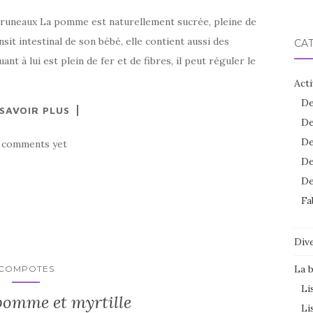
neaux La pomme est naturellement sucrée, pleine de
nsit intestinal de son bébé, elle contient aussi des
CA
t à lui est plein de fer et de fibres, il peut réguler le
Acti
De
 SAVOIR PLUS
De
De
 comments yet
De
De
Fa
Dive
La 
COMPOTES
Li
omme et myrtille
Li