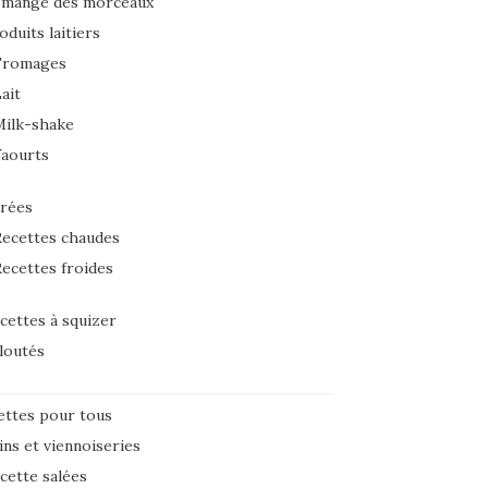
 mange des morceaux
oduits laitiers
Fromages
ait
Milk-shake
Yaourts
rées
ecettes chaudes
ecettes froides
cettes à squizer
loutés
ettes pour tous
ins et viennoiseries
cette salées