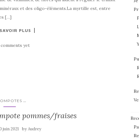
Je
s minéraux et des oligo-éléments.La myrtille est, entre
Pr
es […]
L
 SAVOIR PLUS
 comments yet
Pu
R
R
Re
Ve
...
COMPOTES
ompote pommes/fraises
Rec
Pa
by
0 juin 2021
Audrey
Re