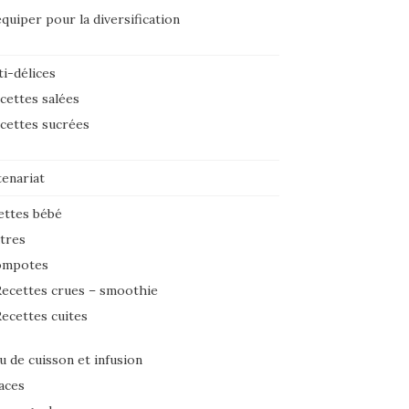
équiper pour la diversification
i-délices
cettes salées
cettes sucrées
tenariat
ettes bébé
tres
ompotes
ecettes crues – smoothie
ecettes cuites
u de cuisson et infusion
aces