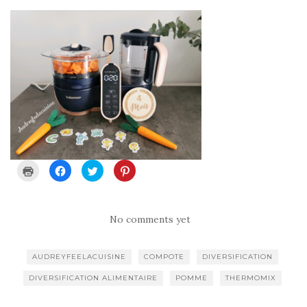
C
C
C
C
l
l
l
l
i
i
i
i
q
q
q
q
u
u
u
u
e
e
e
e
r
z
z
z
No comments yet
p
p
p
p
o
o
o
o
u
u
u
u
r
r
r
r
AUDREYFEELACUISINE
COMPOTE
DIVERSIFICATION
i
p
p
p
m
a
a
a
p
r
r
r
DIVERSIFICATION ALIMENTAIRE
POMME
THERMOMIX
r
t
t
t
i
a
a
a
m
g
g
g