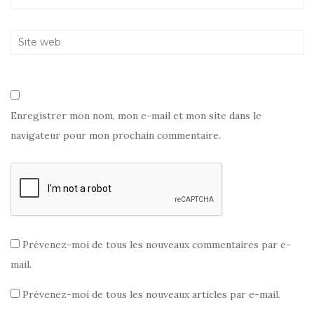
e
f
l
f
e
e
e
n
f
n
ê
e
ê
t
n
t
r
ê
r
e
t
e
)
r
)
e
)
Enregistrer mon nom, mon e-mail et mon site dans le
navigateur pour mon prochain commentaire.
Prévenez-moi de tous les nouveaux commentaires par e-
mail.
Prévenez-moi de tous les nouveaux articles par e-mail.