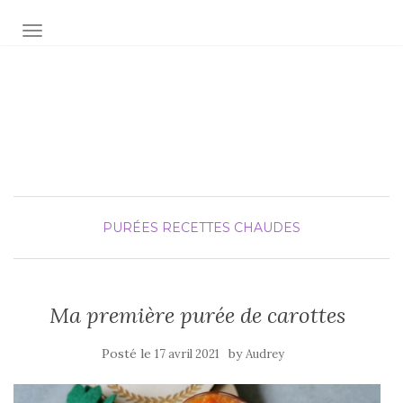
AFFICHER/MASQUER LA NAVIGATION
Audrey fée la cuisine
pour Maxime et Olivia
PURÉES
RECETTES CHAUDES
Ma première purée de carottes
Posté le
by
17 avril 2021
Audrey