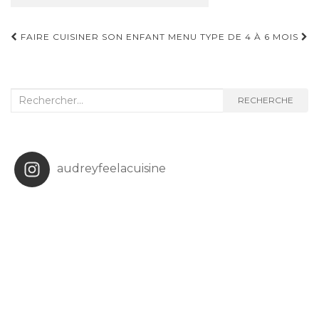
Navigation
FAIRE CUISINER SON ENFANT
MENU TYPE DE 4 À 6 MOIS
d'article
Recherche
RECHERCHE
:
audreyfeelacuisine