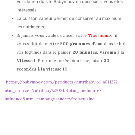
Voici le lien du site Babymoov en dessous si vous êtes
intéressés.
La cuisson vapeur permet de conserver au maximum
les nutriments.
Si jamais vous voulez utiliser votre
Thermomix :
il
vous suffit de mettre
500 grammes d’eau
dans le bol,
vos légumes dans le panier,
20 minutes
,
Varoma
à la
Vitesse 1
. Pour une purée bien lisse, mixer
30
secondes à la vitesse 10
.
https://babymoov.com/products/nutribaby-xl-a01127?
utm_source=Nutribaby%20XL&utm_medium=e-
influence&utm_campaign=audreyfeelacuisine