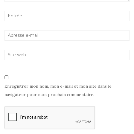
)
e
l
v
l
l
e
l
e
l
e
f
l
f
e
e
e
n
f
n
ê
e
ê
t
n
t
r
ê
r
e
t
e
)
r
)
e
)
Enregistrer mon nom, mon e-mail et mon site dans le
navigateur pour mon prochain commentaire.