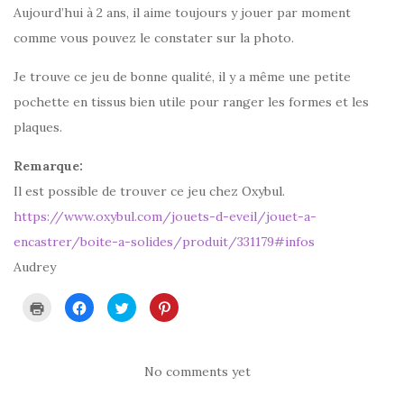
Aujourd’hui à 2 ans, il aime toujours y jouer par moment
comme vous pouvez le constater sur la photo.
Je trouve ce jeu de bonne qualité, il y a même une petite
pochette en tissus bien utile pour ranger les formes et les
plaques.
Remarque:
Il est possible de trouver ce jeu chez Oxybul.
https://www.oxybul.com/jouets-d-eveil/jouet-a-
encastrer/boite-a-solides/produit/331179#infos
Audrey
C
C
C
C
l
l
l
l
i
i
i
i
q
q
q
q
u
u
u
u
e
e
e
e
r
z
z
z
No comments yet
p
p
p
p
o
o
o
o
u
u
u
u