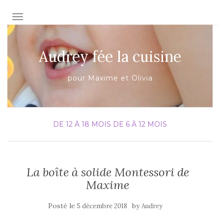
AFFICHER/MASQUER LA NAVIGATION
Audrey fée la cuisine
pour Maxime et Olivia
DE 12 À 18 MOIS
DE 6 À 12 MOIS
La boîte à solide Montessori de
Maxime
Posté le
by
5 décembre 2018
Audrey