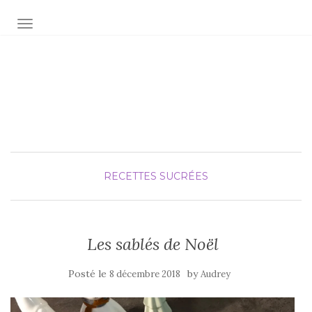
AFFICHER/MASQUER LA NAVIGATION
Audrey fée la cuisine
pour Maxime et Olivia
RECETTES SUCRÉES
Les sablés de Noël
Posté le
by
8 décembre 2018
Audrey