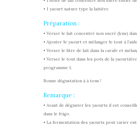
• 1 boîte de lait concentré non sucré entier d
• 1 yaourt nature type la laitière
Préparation :
• Verser le lait concentré non sucré (lcns) dan
• Ajouter le yaourt et mélanger le tout à l’aid
• Verser le litre de lait dans la carafe et méla
• Verser le tout dans les pots de la yaourtièr
programme 1.
Bonne dégustation à à tous !
Remarque :
•
Avant de déguster les yaourts il est conseill
dans le frigo.
• La fermentation des yaourts peut varier entre