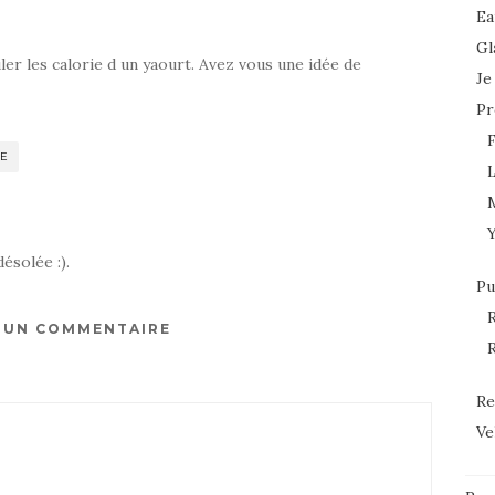
Ea
Gl
ler les calorie d un yaourt. Avez vous une idée de
Je
Pr
E
L
désolée :).
Pu
R
R UN COMMENTAIRE
R
Re
Ve