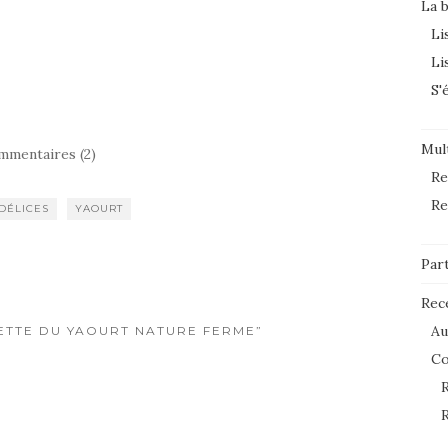
La 
Li
Li
S'
Mult
mmentaires (2)
Re
Re
DÉLICES
YAOURT
Par
Rec
Au
CETTE DU YAOURT NATURE FERME”
C
R
R