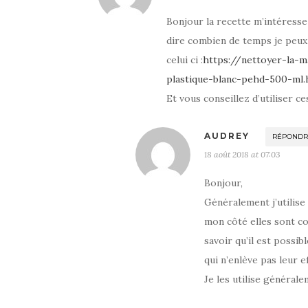
e
o
u
(
n
u
v
o
o
v
r
u
Bonjour la recette m’intéresse
u
r
e
v
v
e
d
r
dire combien de temps je peux
e
d
a
e
l
a
n
d
celui ci :
https://nettoyer-la-
l
n
s
a
e
s
u
n
f
u
n
s
plastique-blanc-pehd-500-ml.
e
n
e
u
n
e
n
n
Et vous conseillez d’utiliser ces
ê
n
o
e
t
o
u
n
r
u
v
o
e
v
e
u
)
e
l
v
AUDREY
RÉPONDR
l
l
e
l
e
l
18 août 2018 at 07:03
e
f
l
f
e
e
e
n
f
Bonjour,
n
ê
e
ê
t
n
t
r
ê
Généralement j’utilise 
r
e
t
e
)
r
mon côté elles sont co
)
e
)
savoir qu’il est possi
qui n’enlève pas leur ef
Je les utilise générale