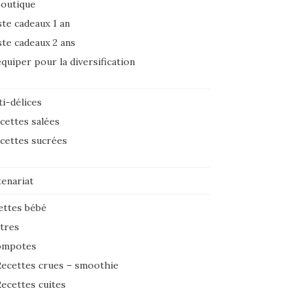
boutique
ste cadeaux 1 an
ste cadeaux 2 ans
équiper pour la diversification
i-délices
cettes salées
cettes sucrées
tenariat
ettes bébé
tres
ompotes
ecettes crues – smoothie
ecettes cuites