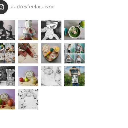
audreyfeelacuisine