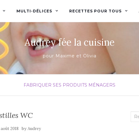
MULTI-DÉLICES
RECETTES POUR TOUS
Audrey fée la cuisine
pour Maxime et Olivia
FABRIQUER SES PRODUITS MÉNAGERS
stilles WC
Rec
:
by
 août 2018
Audrey