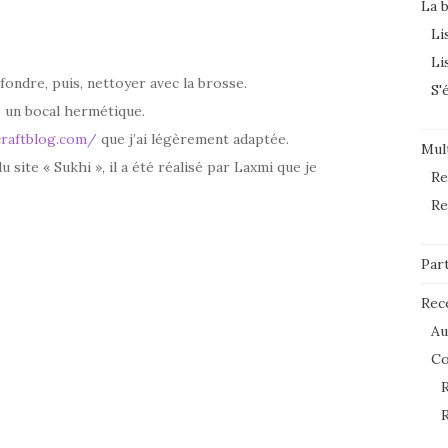
La 
Li
Li
 fondre, puis, nettoyer avec la brosse.
S'
s un bocal hermétique.
ycraftblog.com/
que j’ai légèrement adaptée.
Mult
site « Sukhi », il a été réalisé par Laxmi que je
Re
Re
Par
Rec
Au
C
R
R