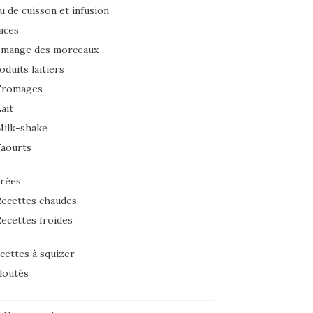
u de cuisson et infusion
aces
 mange des morceaux
oduits laitiers
Fromages
ait
Milk-shake
Yaourts
rées
ecettes chaudes
ecettes froides
cettes à squizer
loutés