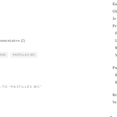
Ea
Gl
Je
Pr
mmentaires (2)
L
ADE
PASTILLES WC
Pu
R
R
S TO “PASTILLES WC”
Re
Ve