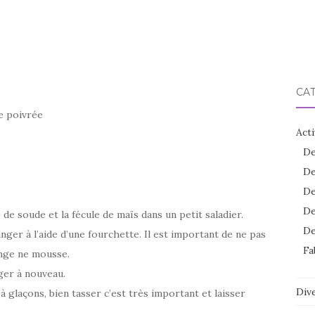
CA
e poivrée
Acti
De
De
De
De
 de soude et la fécule de maïs dans un petit saladier.
De
nger à l’aide d’une fourchette. Il est important de ne pas
Fa
ange ne mousse.
ger à nouveau.
Dive
 glaçons, bien tasser c’est très important et laisser