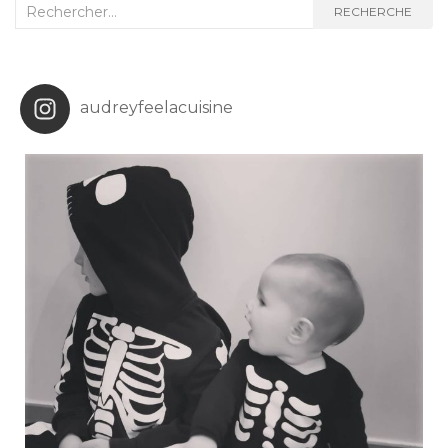
Recherche
RECHERCHE
:
audreyfeelacuisine