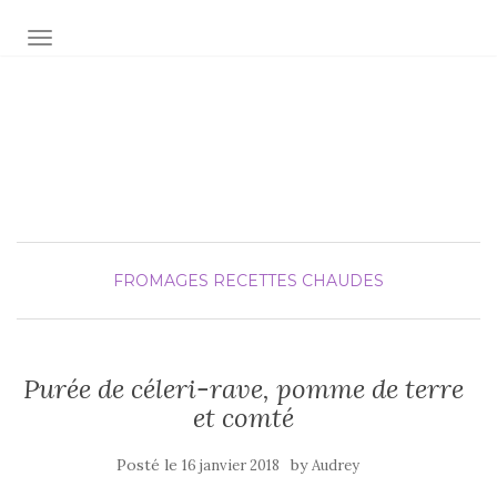
AFFICHER/MASQUER LA NAVIGATION
Audrey fée la cuisine
pour Maxime et Olivia
FROMAGES
RECETTES CHAUDES
Purée de céleri-rave, pomme de terre
et comté
Posté le
by
16 janvier 2018
Audrey