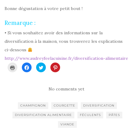
Bonne dégustation à votre petit bout !
Remarque :
• Si vous souhaitez avoir des informations sur la
diversification à la maison, vous trouverez les explications
ci-dessous
http://www.audreyfeelacuisine.fr/diversification-alimentaire
C
C
C
C
l
l
l
l
i
i
i
i
q
q
q
q
u
u
u
u
e
e
e
e
r
z
z
z
No comments yet
p
p
p
p
o
o
o
o
u
u
u
u
r
r
r
r
CHAMPIGNON
COURGETTE
DIVERSIFICATION
i
p
p
p
m
a
a
a
p
r
r
r
DIVERSIFICATION ALIMENTAIRE
FÉCULENTS
PÂTES
r
t
t
t
i
a
a
a
m
g
g
g
VIANDE
e
e
e
e
r
r
r
r
(
s
s
s