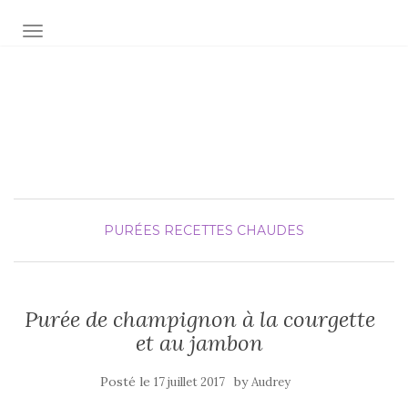
AFFICHER/MASQUER LA NAVIGATION
Audrey fée la cuisine
pour Maxime et Olivia
PURÉES
RECETTES CHAUDES
Purée de champignon à la courgette
et au jambon
Posté le
by
17 juillet 2017
Audrey