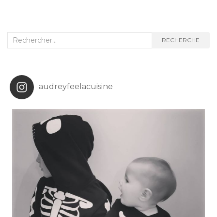
d'article
Recherche
RECHERCHE
:
audreyfeelacuisine