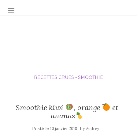
AFFICHER/MASQUER LA NAVIGATION
Audrey fée la cuisine
pour Maxime et Olivia
RECETTES CRUES - SMOOTHIE
Smoothie kiwi
, orange
et
ananas
Posté le
by
10 janvier 2018
Audrey