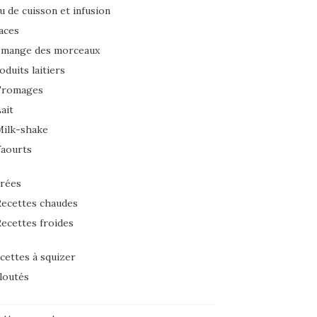
u de cuisson et infusion
aces
 mange des morceaux
oduits laitiers
Fromages
ait
Milk-shake
Yaourts
rées
ecettes chaudes
ecettes froides
cettes à squizer
loutés