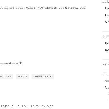
La 
romatisé pour réaliser vos yaourts, vos gâteaux, vos
Li
Li
S'
Mult
Re
Re
mmentaire (1)
Par
Rec
DÉLICES
SUCRE
THERMOMIX
Au
C
R
R
SUCRE À LA FRAISE TAGADA”