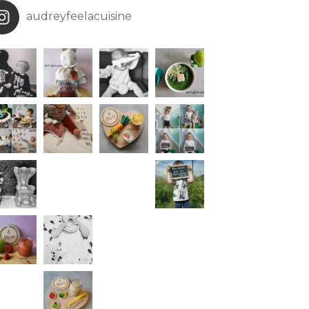
audreyfeelacuisine