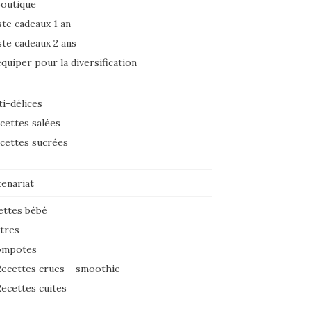
boutique
ste cadeaux 1 an
ste cadeaux 2 ans
équiper pour la diversification
i-délices
cettes salées
cettes sucrées
tenariat
ettes bébé
tres
ompotes
ecettes crues – smoothie
ecettes cuites