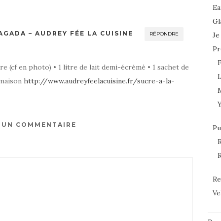
Ea
Gl
AGADA – AUDREY FÉE LA CUISINE
RÉPONDRE
Je
Pr
re (cf en photo) • 1 litre de lait demi-écrémé • 1 sachet de
L
 maison
http://www.audreyfeelacuisine.fr/sucre-a-la-
R UN COMMENTAIRE
Pu
R
R
Re
Ve