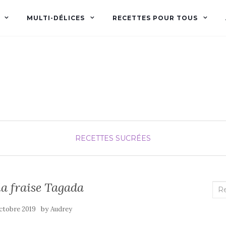
MULTI-DÉLICES
RECETTES POUR TOUS
Audrey fée la cuisine
pour Maxime et Olivia
RECETTES SUCRÉES
la fraise Tagada
Rec
:
by
ctobre 2019
Audrey