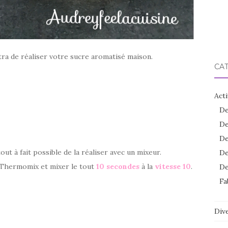
tra de réaliser votre sucre aromatisé maison.
CA
Acti
De
De
De
tout à fait possible de la réaliser avec un mixeur.
De
du Thermomix et mixer le tout
10 secondes
à la
vitesse 10
.
De
Fa
Dive