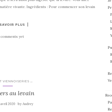
Je
 matière vivante. Ingrédients : Pour commencer son levain
Pr
L
 SAVOIR PLUS
 comments yet
Pu
R
R
Re
Ve
...
T VIENNOISERIES
ers au levain
Rec
Pa
by
 avril 2020
Audrey
Re