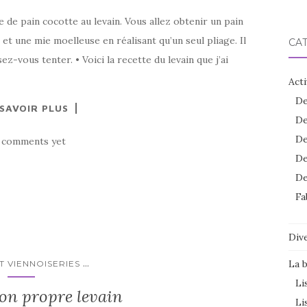
 de pain cocotte au levain. Vous allez obtenir un pain
 et une mie moelleuse en réalisant qu’un seul pliage. Il
CA
ez-vous tenter. • Voici la recette du levain que j’ai
Acti
De
 SAVOIR PLUS
De
De
 comments yet
De
De
Fa
Dive
...
La 
T VIENNOISERIES
Li
son propre levain
Li