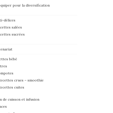
équiper pour la diversification
i-délices
cettes salées
cettes sucrées
tenariat
ettes bébé
tres
ompotes
ecettes crues – smoothie
ecettes cuites
u de cuisson et infusion
aces