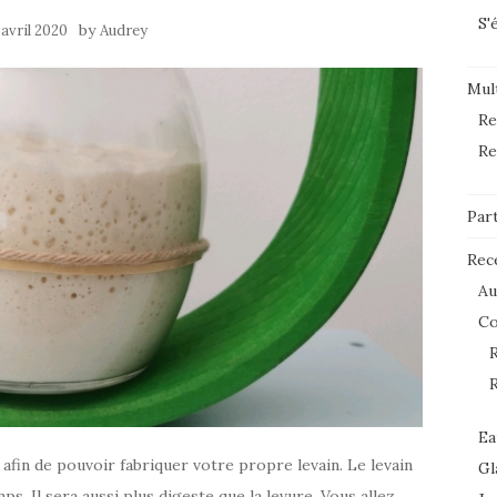
S'
by
 avril 2020
Audrey
Mult
Re
Re
Par
Rec
Au
C
R
R
Ea
afin de pouvoir fabriquer votre propre levain. Le levain
Gl
. Il sera aussi plus digeste que la levure. Vous allez