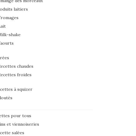
 mange des morceaux
oduits laitiers
Fromages
ait
Milk-shake
Yaourts
rées
ecettes chaudes
ecettes froides
cettes à squizer
loutés
ettes pour tous
ins et viennoiseries
cette salées