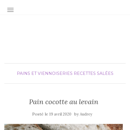
AFFICHER/MASQUER LA NAVIGATION
Audrey fée la cuisine
pour Maxime et Olivia
PAINS ET VIENNOISERIES
RECETTES SALÉES
Pain cocotte au levain
Posté le
by
19 avril 2020
Audrey