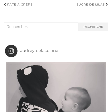
Navigation
PÂTE À CRÊPE
SUCRE DE LILAS
d'article
Recherche
RECHERCHE
:
audreyfeelacuisine