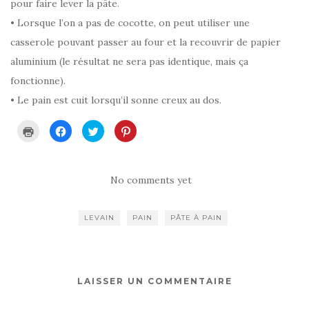
pour faire lever la pâte.
• Lorsque l’on a pas de cocotte, on peut utiliser une
casserole pouvant passer au four et la recouvrir de papier
aluminium (le résultat ne sera pas identique, mais ça
fonctionne).
• Le pain est cuit lorsqu’il sonne creux au dos.
C
C
C
C
l
l
l
l
i
i
i
i
q
q
q
q
u
u
u
u
e
e
e
e
r
z
z
z
No comments yet
p
p
p
p
o
o
o
o
u
u
u
u
r
r
r
r
LEVAIN
PAIN
PÂTE À PAIN
i
p
p
p
m
a
a
a
p
r
r
r
r
t
t
t
i
a
a
a
m
g
g
g
e
e
e
e
r
r
r
r
LAISSER UN COMMENTAIRE
(
s
s
s
o
u
u
u
u
r
r
r