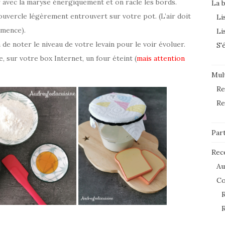
avec la maryse énergiquement et on racle les bords.
La 
uvercle légèrement entrouvert sur votre pot. (L’air doit
Li
mmence).
Li
de noter le niveau de votre levain pour le voir évoluer.
S'
 sur votre box Internet, un four éteint (
mais attention
Mult
Re
Re
Par
Rec
Au
C
R
R