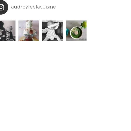
audreyfeelacuisine