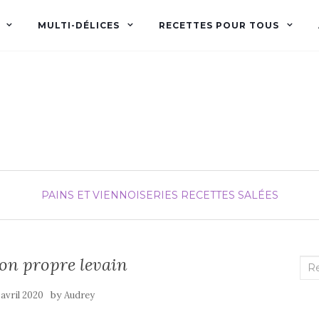
MULTI-DÉLICES
RECETTES POUR TOUS
Audrey fée la cuisine
pour Maxime et Olivia
PAINS ET VIENNOISERIES
RECETTES SALÉES
son propre levain
Rec
:
by
 avril 2020
Audrey