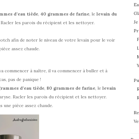
Ea
Gl
mmes d’eau tiède
,
40 grammes de farine
, le
levain du
Je
Racler les parois du récipient et les nettoyer.
Pr
ch afin de noter le niveau de votre levain pour le voir
L
pièce assez chaude.
 va commencer à naître, il va commencer à buller et à
cas, pas de panique !
Pu
grammes d’eau tiède
,
80 grammes de farine
, le
levain
R
ryse. Racler les parois du récipient et les nettoyer.
R
ns une pièce assez chaude.
Re
Ve