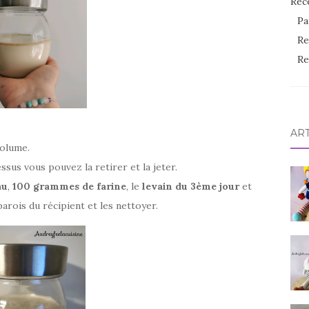
Rec
Pa
Re
Re
AR
volume.
essus vous pouvez la retirer et la jeter.
au
,
100 grammes de farine
, le
levain du 3ème jour
et
parois du récipient et les nettoyer.