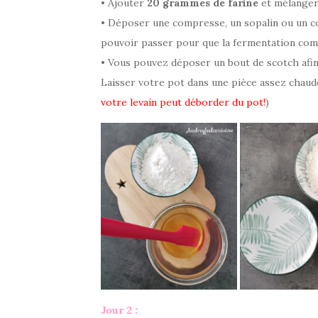
• Ajouter
20 grammes de farine
et mélanger 
• Déposer une compresse, un sopalin ou un co
pouvoir passer pour que la fermentation co
• Vous pouvez déposer un bout de scotch afin 
Laisser votre pot dans une pièce assez chaude,
votre levain peut déborder du pot!
)
Jour 2 :