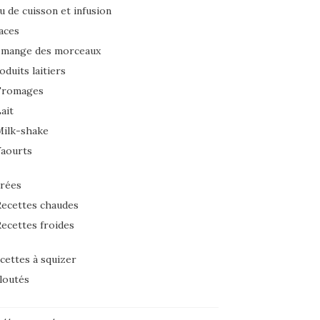
u de cuisson et infusion
aces
 mange des morceaux
oduits laitiers
Fromages
ait
Milk-shake
Yaourts
rées
ecettes chaudes
ecettes froides
cettes à squizer
loutés