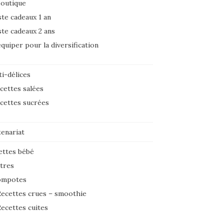
boutique
ste cadeaux 1 an
ste cadeaux 2 ans
équiper pour la diversification
i-délices
cettes salées
cettes sucrées
tenariat
ettes bébé
tres
ompotes
ecettes crues – smoothie
ecettes cuites