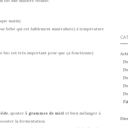
in est une matière vivante.
aque matin)
our bébé qui est faiblement minéralisée) à température
CA
le bio est très important pour que ça fonctionne)
Acti
De
De
De
De
De
Fa
iède
, ajouter
5 grammes de miel
et bien mélanger à
Dive
booster la fermentation.