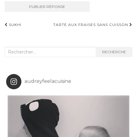
Navigation
SUKHI
TARTE AUX FRAISES SANS CUISSON
d'article
Recherche
RECHERCHE
:
audreyfeelacuisine