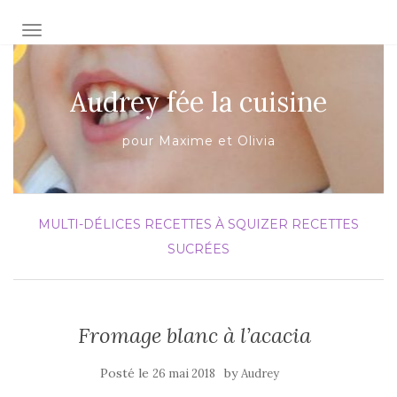
AFFICHER/MASQUER LA NAVIGATION
Audrey fée la cuisine
pour Maxime et Olivia
MULTI-DÉLICES
RECETTES À SQUIZER
RECETTES
SUCRÉES
Fromage blanc à l’acacia
Posté le
by
26 mai 2018
Audrey