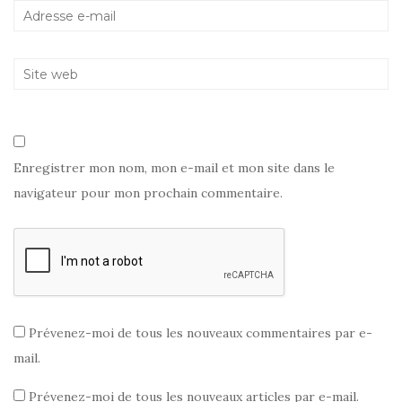
n
ê
e
ê
t
n
t
r
ê
r
e
t
e
)
r
)
e
)
Enregistrer mon nom, mon e-mail et mon site dans le
navigateur pour mon prochain commentaire.
Prévenez-moi de tous les nouveaux commentaires par e-
mail.
Prévenez-moi de tous les nouveaux articles par e-mail.