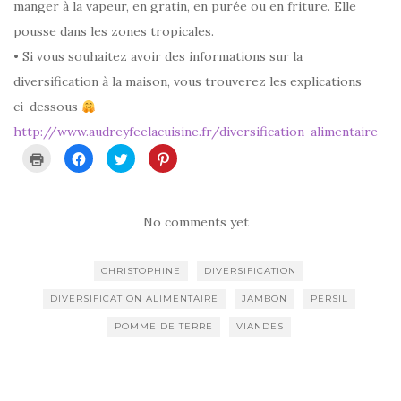
manger à la vapeur, en gratin, en purée ou en friture. Elle
pousse dans les zones tropicales.
• Si vous souhaitez avoir des informations sur la
diversification à la maison, vous trouverez les explications
ci-dessous
http://www.audreyfeelacuisine.fr/diversification-alimentaire
C
C
C
C
l
l
l
l
i
i
i
i
q
q
q
q
u
u
u
u
e
e
e
e
r
z
z
z
No comments yet
p
p
p
p
o
o
o
o
u
u
u
u
r
r
r
r
CHRISTOPHINE
DIVERSIFICATION
i
p
p
p
m
a
a
a
p
r
r
r
DIVERSIFICATION ALIMENTAIRE
JAMBON
PERSIL
r
t
t
t
i
a
a
a
m
g
g
g
POMME DE TERRE
VIANDES
e
e
e
e
r
r
r
r
(
s
s
s
o
u
u
u
u
r
r
r
v
F
T
P