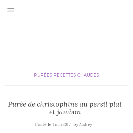
AFFICHER/MASQUER LA NAVIGATION
Audrey fée la cuisine
pour Maxime et Olivia
PURÉES
RECETTES CHAUDES
Purée de christophine au persil plat
et jambon
Posté le
by
1 mai 2017
Audrey