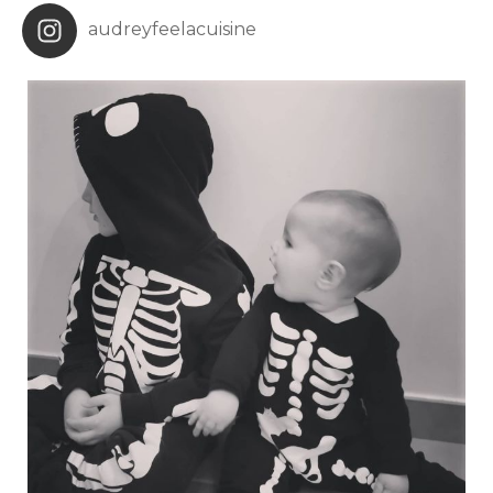
audreyfeelacuisine