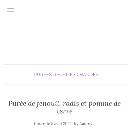
AFFICHER/MASQUER LA NAVIGATION
Audrey fée la cuisine
pour Maxime et Olivia
PURÉES
RECETTES CHAUDES
Purée de fenouil, radis et pomme de
terre
Posté le
by
5 avril 2017
Audrey