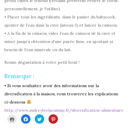
petits cubes le fenouil (certains préfèrent retirer le coeur,
personnellement, je l’utilise).
• Placer tous les ingrédients dans le panier du babycook,
ajouter de l’eau dans la cuve (niveau 3) et lancer la cuisson.
• A la fin de la cuisson, vider l’eau de cuisson de la cuve et
mixer jusqu’à obtention d’une purée lisse, en ajoutant si
besoin de l’eau minérale ou du lait.
Bonne dégustation à votre petit bout !
Remarque :
• Si vous souhaitez avoir des informations sur la
diversification à la maison, vous trouverez les explications
ci-dessous
http://www.audreyfeelacuisine.fr/diversification-alimentaire
C
C
C
C
l
l
l
l
i
i
i
i
q
q
q
q