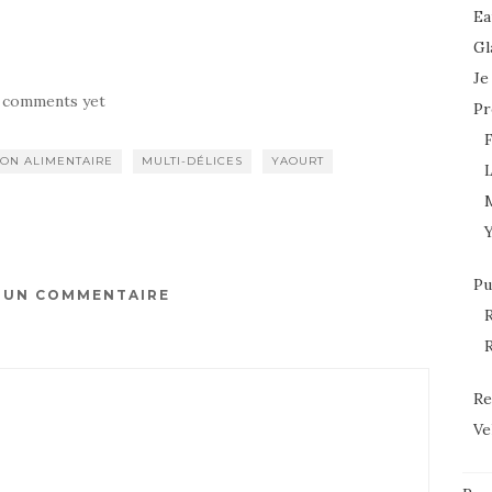
Ea
Gl
Je
 comments yet
Pr
ION ALIMENTAIRE
MULTI-DÉLICES
YAOURT
L
Pu
R UN COMMENTAIRE
R
R
Re
Ve