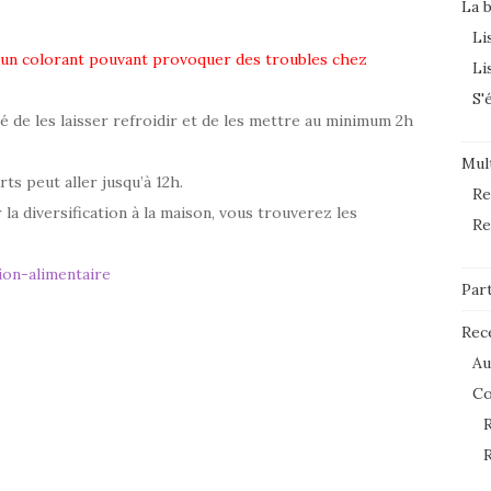
La 
Li
d’un colorant pouvant provoquer des troubles chez
Li
S'
lé de les laisser refroidir et de les mettre au minimum 2h
Mult
rts peut aller jusqu’à 12h.
Re
 la diversification à la maison, vous trouverez les
Re
ion-alimentaire
Par
Rec
Au
C
R
R