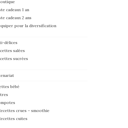
boutique
ste cadeaux 1 an
ste cadeaux 2 ans
équiper pour la diversification
i-délices
cettes salées
cettes sucrées
tenariat
ettes bébé
tres
ompotes
ecettes crues – smoothie
ecettes cuites