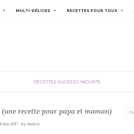
MULTI-DÉLICES
RECETTES POUR TOUS
Audrey fée la cuisine
pour Maxime et Olivia
RECETTES SUCRÉES
YAOURTS
e (une recette pour papa et maman)
Rec
:
by
8 mai 2017
Audrey