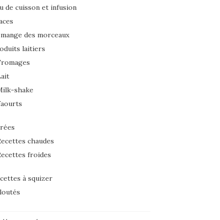
u de cuisson et infusion
aces
 mange des morceaux
oduits laitiers
Fromages
ait
Milk-shake
Yaourts
rées
ecettes chaudes
ecettes froides
cettes à squizer
loutés