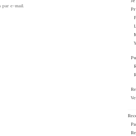
Je
 par e-mail.
Pr
L
Pu
R
R
Re
Ve
Rec
Pa
Re