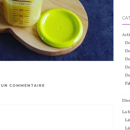
CA
Acti
De
De
De
De
De
Fa
R UN COMMENTAIRE
Dive
La 
Li
Li