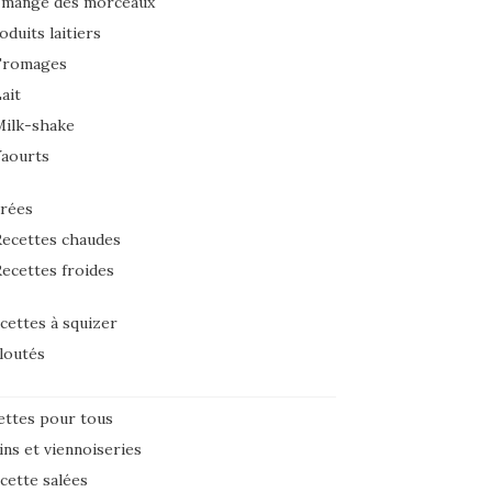
 mange des morceaux
oduits laitiers
Fromages
ait
Milk-shake
Yaourts
rées
ecettes chaudes
ecettes froides
cettes à squizer
loutés
ettes pour tous
ins et viennoiseries
cette salées