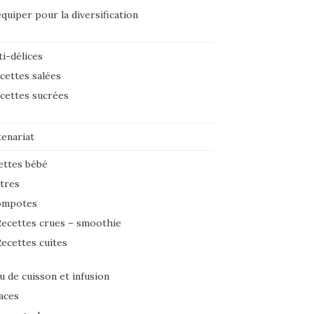
équiper pour la diversification
i-délices
cettes salées
cettes sucrées
tenariat
ettes bébé
tres
ompotes
ecettes crues – smoothie
ecettes cuites
u de cuisson et infusion
aces