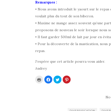
Remarques :
• Nous avons introduit le yaourt sur le repas
voulait plus du tout de son biberon.
• Maxime ne mange assez souvent qu’une parti
proposons de nouveau le soir lorsque nous so
• Il faut garder 500ml de lait par jour en évi
• Pour la découverte de la mastication, nous
repas.
J’espère que cet article pourra vous aider.
Audrey
C
C
C
C
l
l
l
l
i
i
i
i
q
q
q
q
u
u
u
u
e
e
e
e
r
z
z
z
No
p
p
p
p
o
o
o
o
u
u
u
u
r
r
r
r
DIVERSIFICATION
DIVER