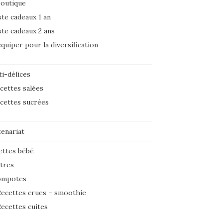
boutique
ste cadeaux 1 an
ste cadeaux 2 ans
équiper pour la diversification
i-délices
cettes salées
cettes sucrées
tenariat
ettes bébé
tres
ompotes
ecettes crues – smoothie
ecettes cuites