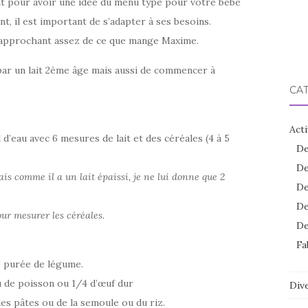
ent pour avoir une idée du menu type pour votre bébé
nt, il est important de s’adapter à ses besoins.
 s’approchant assez de ce que mange Maxime.
 par un lait 2ème âge mais aussi de commencer à
CA
Acti
’eau avec 6 mesures de lait et des céréales (4 à 5
De
De
s comme il a un lait épaissi, je ne lui donne que 2
De
De
pour mesurer les céréales.
De
Fa
e purée de légume.
ou de poisson ou 1/4 d’œuf dur
Dive
s pâtes ou de la semoule ou du riz.