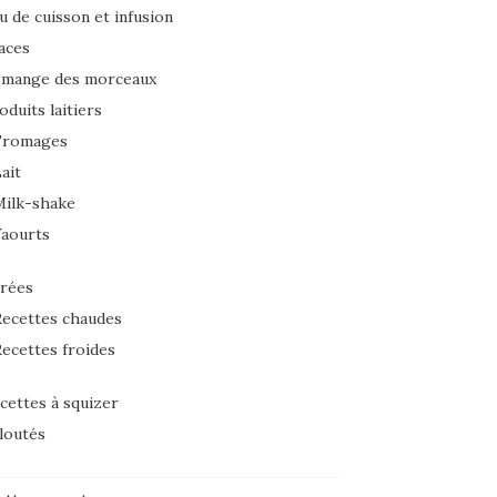
u de cuisson et infusion
aces
 mange des morceaux
oduits laitiers
Fromages
ait
Milk-shake
Yaourts
rées
ecettes chaudes
ecettes froides
cettes à squizer
loutés