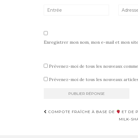
l
e
l
e
f
l
f
e
e
e
n
f
n
ê
e
ê
t
n
t
r
ê
r
e
t
e
)
r
)
e
)
Enregistrer mon nom, mon e-mail et mon sit
Prévenez-moi de tous les nouveaux commen
Prévenez-moi de tous les nouveaux articles
Navigation
COMPOTE FRAÎCHE À BASE DE
ET DE 
d'article
MILK-SH