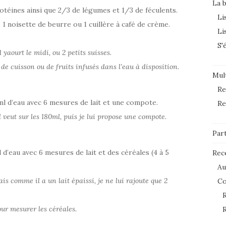
La 
téines ainsi que 2/3 de légumes et 1/3 de féculents.
Li
e, 1 noisette de beurre ou 1 cuillère à café de crème.
Li
S'
ourt le midi, ou 2 petits suisses.
u de cuisson ou de fruits infusés dans l’eau à disposition.
Mult
Re
l d’eau avec 6 mesures de lait et une compote.
Re
 veut sur les 180ml, puis je lui propose une compote.
Par
d’eau avec 6 mesures de lait et des céréales (4 à 5
Rec
Au
s comme il a un lait épaissi, je ne lui rajoute que 2
C
R
pour mesurer les céréales.
R