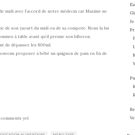
Ea
 de midi avec l’accord de notre médecin car Maxime ne
Gl
Je
e de son yaourt du midi ou de sa compote. Nous la lui
Pr
mmes à table avant qu’il prenne son biberon.
tant de dépasser les 800ml.
L
 pouvons proposer à bébé un quignon de pain en fin de
Pu
R
R
Re
Ve
 comments yet
SIFICATION ALIMENTAIRE
MENU TYPE