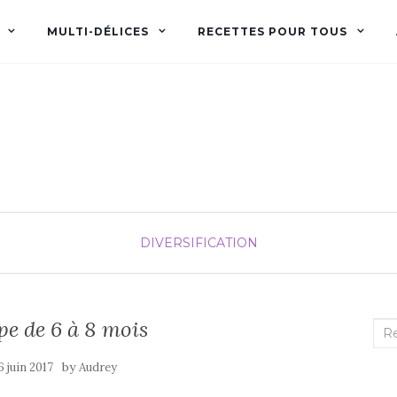
MULTI-DÉLICES
RECETTES POUR TOUS
Audrey fée la cuisine
pour Maxime et Olivia
DIVERSIFICATION
e de 6 à 8 mois
Rec
:
by
6 juin 2017
Audrey