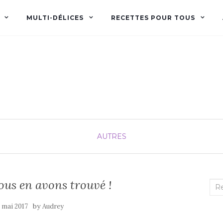
MULTI-DÉLICES
RECETTES POUR TOUS
Audrey fée la cuisine
pour Maxime et Olivia
AUTRES
us en avons trouvé !
Rec
:
by
1 mai 2017
Audrey