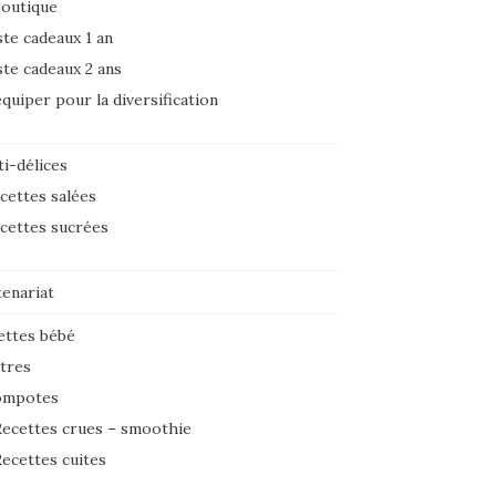
boutique
ste cadeaux 1 an
ste cadeaux 2 ans
équiper pour la diversification
i-délices
cettes salées
cettes sucrées
tenariat
ettes bébé
tres
ompotes
ecettes crues – smoothie
ecettes cuites