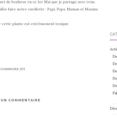
uet de bonheur en ce 1er Mai que je partage avec vous.
lés faire notre cueillette : Papi, Papa, Maman et Maxime
r cette plante est extrêmement toxique.
CA
Acti
De
De
 comments yet
De
De
De
Fa
R UN COMMENTAIRE
Dive