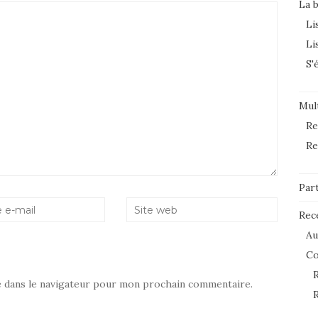
La 
Li
Li
S'
Mult
Re
Re
Par
Rec
Au
C
R
e dans le navigateur pour mon prochain commentaire.
R