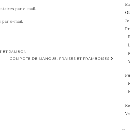
Ea
taires par e-mail.
Gl
Je
 par e-mail.
Pr
L
T ET JAMBON
COMPOTE DE MANGUE, FRAISES ET FRAMBOISES
Pu
R
R
Re
Ve