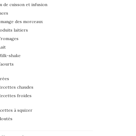
u de cuisson et infusion
aces
 mange des morceaux
oduits laitiers
Fromages
ait
Milk-shake
Yaourts
rées
ecettes chaudes
ecettes froides
cettes à squizer
loutés