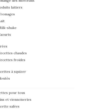
 mange des morceaux
oduits laitiers
Fromages
ait
Milk-shake
Yaourts
rées
ecettes chaudes
ecettes froides
cettes à squizer
loutés
ettes pour tous
ins et viennoiseries
cette salées