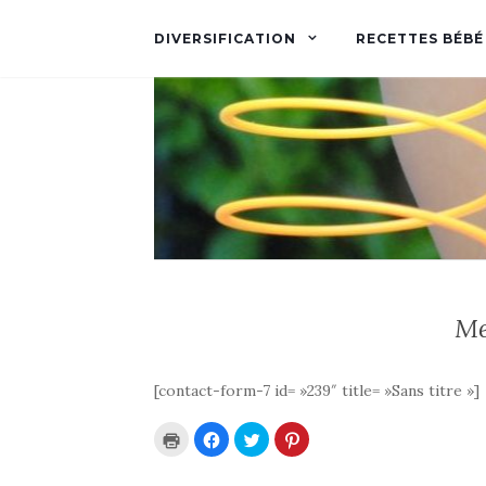
DIVERSIFICATION
RECETTES BÉBÉ
Me
[contact-form-7 id= »239″ title= »Sans titre »]
C
C
C
C
l
l
l
l
i
i
i
i
q
q
q
q