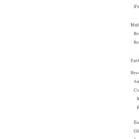
S'
Mult
Re
Re
Par
Rec
Au
C
R
R
Ea
Gl