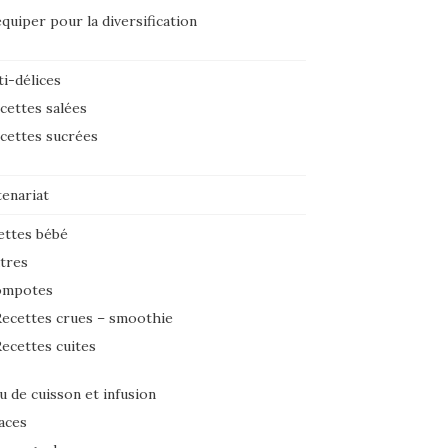
équiper pour la diversification
i-délices
cettes salées
cettes sucrées
tenariat
ettes bébé
tres
ompotes
ecettes crues – smoothie
ecettes cuites
u de cuisson et infusion
aces