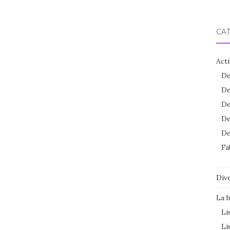
CA
Acti
De
De
De
De
De
Fa
Dive
La 
Li
Li