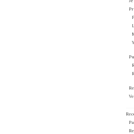
Je
Pr
L
Pu
R
R
Re
Ve
Rec
Pa
Re