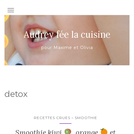
AFFICHER/MASQUER LA NAVIGATION
Audrey fée la cuisine
pour Maxime et Olivia
detox
RECETTES CRUES – SMOOTHIE
Smoothie kiwi
, orange
et