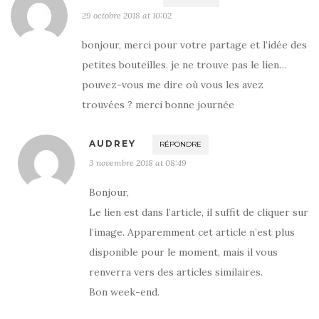
n
o
e
r
s
o
r
e
29 octobre 2018 at 10:02
u
k
(
s
n
(
o
t
e
o
u
(
bonjour, merci pour votre partage et l’idée des
n
u
v
o
o
v
r
u
u
r
e
v
petites bouteilles. je ne trouve pas le lien…
v
e
d
r
e
d
a
e
pouvez-vous me dire où vous les avez
l
a
n
d
l
n
s
a
trouvées ? merci bonne journée
e
s
u
n
f
u
n
s
e
n
e
u
n
e
n
n
ê
n
o
e
AUDREY
RÉPONDRE
t
o
u
n
r
u
v
o
3 novembre 2018 at 08:49
e
v
e
u
)
e
l
v
l
l
e
l
Bonjour,
e
l
e
f
l
f
e
e
Le lien est dans l’article, il suffit de cliquer sur
e
n
f
n
ê
e
l’image. Apparemment cet article n’est plus
ê
t
n
t
r
ê
r
disponible pour le moment, mais il vous
e
t
e
)
r
)
e
renverra vers des articles similaires.
)
Bon week-end.