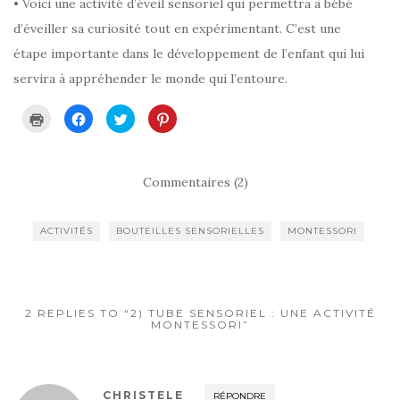
• Voici une activité d’éveil sensoriel qui permettra à bébé
d’éveiller sa curiosité tout en expérimentant. C’est une
étape importante dans le développement de l’enfant qui lui
servira à appréhender le monde qui l’entoure.
C
C
C
C
l
l
l
l
i
i
i
i
q
q
q
q
u
u
u
u
e
e
e
e
r
z
z
z
Commentaires (2)
p
p
p
p
o
o
o
o
u
u
u
u
r
r
r
r
ACTIVITÉS
BOUTEILLES SENSORIELLES
MONTESSORI
i
p
p
p
m
a
a
a
p
r
r
r
r
t
t
t
i
a
a
a
m
g
g
g
e
e
e
e
r
r
r
r
2 REPLIES TO “2) TUBE SENSORIEL : UNE ACTIVITÉ
(
s
s
s
MONTESSORI”
o
u
u
u
u
r
r
r
v
F
T
P
r
a
w
i
e
c
i
n
d
e
t
t
a
b
t
e
CHRISTELE
RÉPONDRE