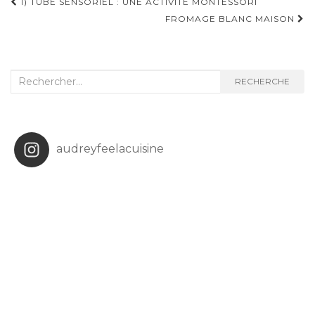
Navigation
1) TUBE SENSORIEL : UNE ACTIVITÉ MONTESSORI
d'article
FROMAGE BLANC MAISON
Recherche
RECHERCHE
:
audreyfeelacuisine