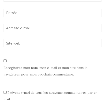
)
e
l
v
l
l
e
l
e
l
e
f
l
f
e
e
e
n
f
n
ê
e
ê
t
n
t
r
ê
r
e
t
e
)
r
)
e
)
Enregistrer mon nom, mon e-mail et mon site dans le
navigateur pour mon prochain commentaire.
Prévenez-moi de tous les nouveaux commentaires par e-
mail.