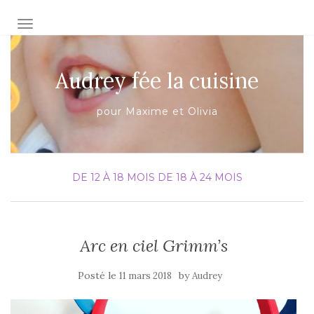
AFFICHER/MASQUER LA NAVIGATION
Audrey fée la cuisine
pour Maxime et Olivia
DE 12 À 18 MOIS
DE 18 À 24 MOIS
Arc en ciel Grimm’s
Posté le
by
11 mars 2018
Audrey