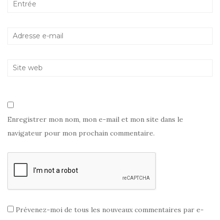
l
l
e
l
e
l
e
f
l
f
e
e
e
n
f
n
ê
e
ê
t
n
t
r
ê
r
e
t
e
)
r
)
e
)
Enregistrer mon nom, mon e-mail et mon site dans le
navigateur pour mon prochain commentaire.
Prévenez-moi de tous les nouveaux commentaires par e-