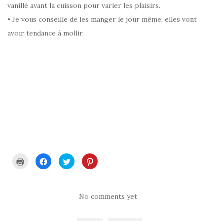
vanillé avant la cuisson pour varier les plaisirs.
• Je vous conseille de les manger le jour même, elles vont
avoir tendance à mollir.
C
C
C
C
l
l
l
l
i
i
i
i
q
q
q
q
u
u
u
u
e
e
e
e
r
z
z
z
No comments yet
p
p
p
p
o
o
o
o
u
u
u
u
r
r
r
r