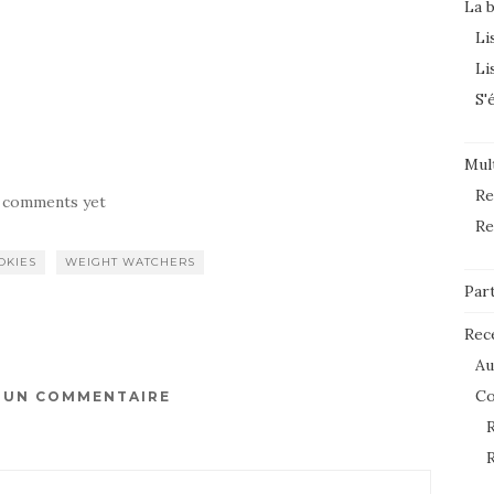
La 
Li
Li
S'
Mult
Re
 comments yet
Re
OKIES
WEIGHT WATCHERS
Par
Rec
Au
C
R UN COMMENTAIRE
R
R