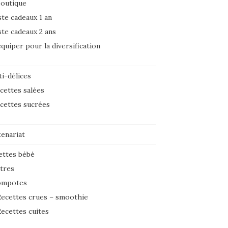
boutique
ste cadeaux 1 an
ste cadeaux 2 ans
équiper pour la diversification
i-délices
cettes salées
cettes sucrées
tenariat
ettes bébé
tres
ompotes
ecettes crues – smoothie
ecettes cuites