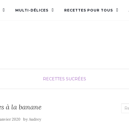
MULTI-DÉLICES
RECETTES POUR TOUS
Audrey fée la cuisine
pour Maxime et Olivia
RECETTES SUCRÉES
s à la banane
Rec
:
by
janvier 2020
Audrey