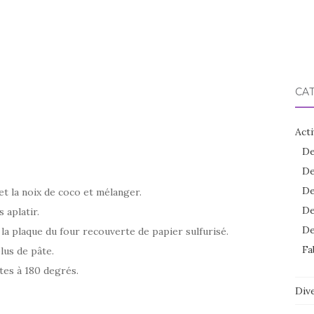
CA
Acti
De
De
De
 et la noix de coco et mélanger.
De
 aplatir.
De
la plaque du four recouverte de papier sulfurisé.
Fa
plus de pâte.
tes à 180 degrés.
Dive