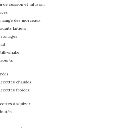
u de cuisson et infusion
aces
 mange des morceaux
oduits laitiers
Fromages
ait
Milk-shake
Yaourts
rées
ecettes chaudes
ecettes froides
cettes à squizer
loutés