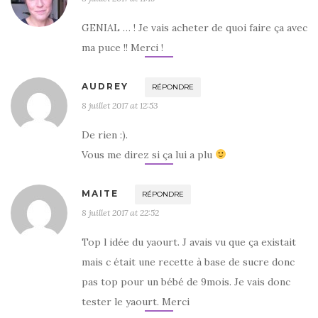
s
o
r
e
u
k
(
s
n
(
o
t
GENIAL … ! Je vais acheter de quoi faire ça avec
e
o
u
(
n
u
v
o
o
v
ma puce !! Merci !
r
u
u
r
e
v
v
e
d
r
e
d
a
e
l
a
n
d
AUDREY
RÉPONDRE
l
n
s
a
e
s
u
n
8 juillet 2017 at 12:53
f
u
n
s
e
n
e
u
n
e
n
n
ê
n
o
e
De rien :).
t
o
u
n
r
u
v
o
Vous me direz si ça lui a plu
e
v
e
u
)
e
l
v
l
l
e
l
e
l
e
f
l
MAITE
RÉPONDRE
f
e
e
e
n
f
8 juillet 2017 at 22:52
n
ê
e
ê
t
n
t
r
ê
Top l idée du yaourt. J avais vu que ça existait
r
e
t
e
)
r
)
e
mais c était une recette à base de sucre donc
)
pas top pour un bébé de 9mois. Je vais donc
tester le yaourt. Merci