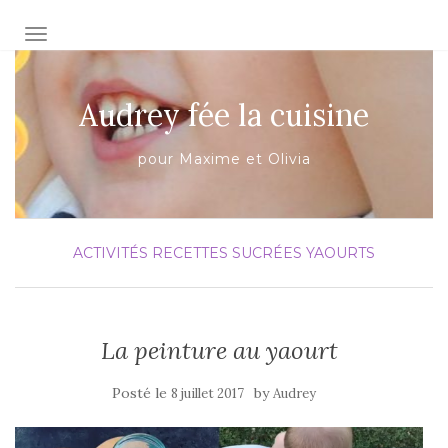
AFFICHER/MASQUER LA NAVIGATION
Audrey fée la cuisine
pour Maxime et Olivia
ACTIVITÉS
RECETTES SUCRÉES
YAOURTS
La peinture au yaourt
Posté le
by
8 juillet 2017
Audrey