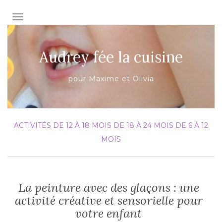
AFFICHER/MASQUER LA NAVIGATION
Audrey fée la cuisine
pour Maxime et Olivia
ACTIVITÉS
DE 12 À 18 MOIS
DE 18 À 24 MOIS
DE 6 À 12
MOIS
La peinture avec des glaçons : une
activité créative et sensorielle pour
votre enfant