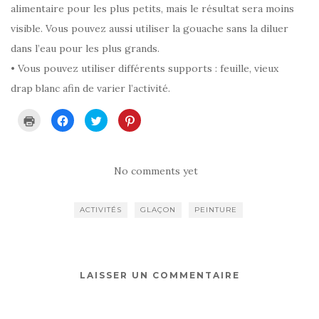
alimentaire pour les plus petits, mais le résultat sera moins
visible. Vous pouvez aussi utiliser la gouache sans la diluer
dans l’eau pour les plus grands.
• Vous pouvez utiliser différents supports : feuille, vieux
drap blanc afin de varier l’activité.
C
C
C
C
l
l
l
l
i
i
i
i
q
q
q
q
u
u
u
u
e
e
e
e
r
z
z
z
No comments yet
p
p
p
p
o
o
o
o
u
u
u
u
r
r
r
r
ACTIVITÉS
GLAÇON
PEINTURE
i
p
p
p
m
a
a
a
p
r
r
r
r
t
t
t
i
a
a
a
m
g
g
g
e
e
e
e
r
r
r
r
LAISSER UN COMMENTAIRE
(
s
s
s
o
u
u
u
u
r
r
r
v
F
T
P
r
a
w
i