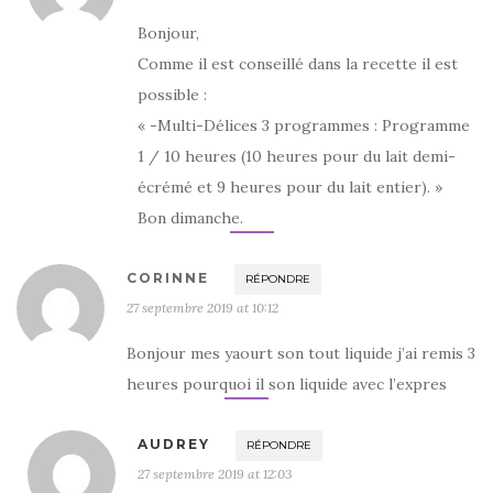
l
l
e
l
e
l
e
f
l
Bonjour,
f
e
e
e
n
f
Comme il est conseillé dans la recette il est
n
ê
e
ê
t
n
possible :
t
r
ê
r
e
t
e
)
r
« -Multi-Délices 3 programmes : Programme
)
e
)
1 / 10 heures (10 heures pour du lait demi-
écrémé et 9 heures pour du lait entier). »
Bon dimanche.
CORINNE
RÉPONDRE
27 septembre 2019 at 10:12
Bonjour mes yaourt son tout liquide j’ai remis 3
heures pourquoi il son liquide avec l’expres
AUDREY
RÉPONDRE
27 septembre 2019 at 12:03