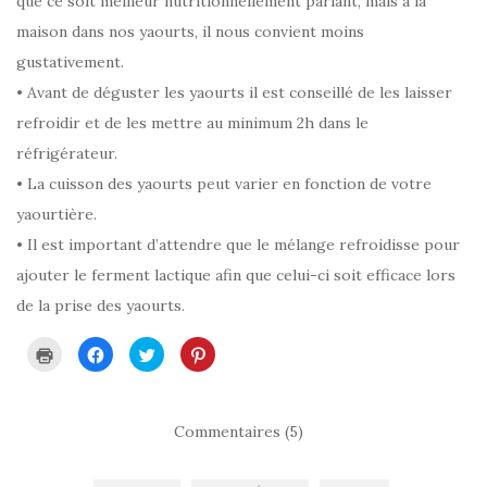
que ce soit meilleur nutritionnellement parlant, mais à la
maison dans nos yaourts, il nous convient moins
gustativement.
•
Avant de déguster les yaourts il est conseillé de les laisser
refroidir et de les mettre au minimum 2h dans le
réfrigérateur.
• La cuisson des yaourts peut varier en fonction de votre
yaourtière.
• Il est important d’attendre que le mélange refroidisse pour
ajouter le ferment lactique afin que celui-ci soit efficace lors
de la prise des yaourts.
C
C
C
C
l
l
l
l
i
i
i
i
q
q
q
q
u
u
u
u
e
e
e
e
r
z
z
z
Commentaires (5)
p
p
p
p
o
o
o
o
u
u
u
u
r
r
r
r