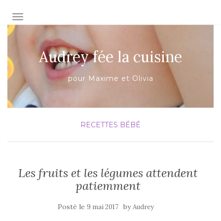
AFFICHER/MASQUER LA NAVIGATION
Audrey fée la cuisine
pour Maxime et Olivia
RECETTES BÉBÉ
Les fruits et les légumes attendent
patiemment
Posté le
by
9 mai 2017
Audrey