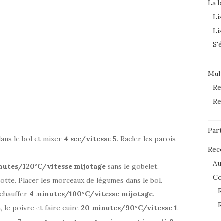
La 
Li
Li
S'
Mult
Re
Re
Par
dans le bol et mixer
4 sec/vitesse 5
. Racler les parois
Rec
Au
nutes/120°C/vitesse mijotage
sans le gobelet.
C
rotte. Placer les morceaux de légumes dans le bol.
R
e chauffer
4 minutes/100°C/vitesse mijotage
.
R
n, le poivre et faire cuire
20 minutes/90°C/vitesse 1
.