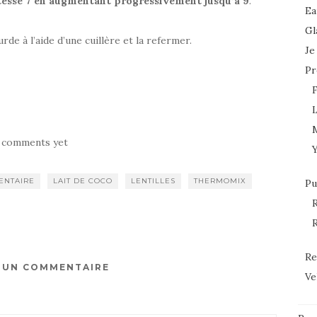
tesse 7 en augmentant progressivement jusqu’à 9
.
Ea
Gl
urde à l’aide d’une cuillère et la refermer.
Je
Pr
L
 comments yet
MENTAIRE
LAIT DE COCO
LENTILLES
THERMOMIX
Pu
R
R
Re
R UN COMMENTAIRE
Ve