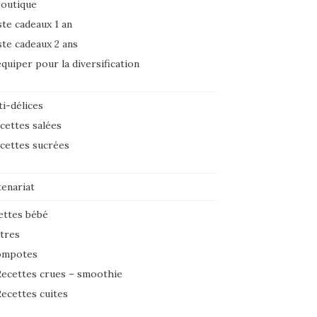
boutique
ste cadeaux 1 an
ste cadeaux 2 ans
équiper pour la diversification
i-délices
cettes salées
cettes sucrées
tenariat
ettes bébé
tres
ompotes
ecettes crues – smoothie
ecettes cuites