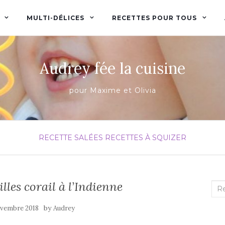
MULTI-DÉLICES
RECETTES POUR TOUS
Audrey fée la cuisine
pour Maxime et Olivia
RECETTE SALÉES
RECETTES À SQUIZER
lles corail à l’Indienne
Rec
:
by
ovembre 2018
Audrey