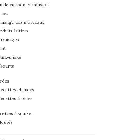
u de cuisson et infusion
aces
 mange des morceaux
oduits laitiers
Fromages
ait
Milk-shake
Yaourts
rées
ecettes chaudes
ecettes froides
cettes à squizer
loutés