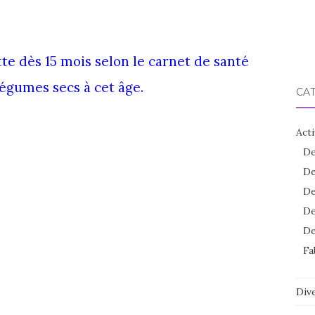
te dès 15 mois selon le carnet de santé
légumes secs à cet âge.
CA
Acti
De
De
De
De
De
Fa
Dive